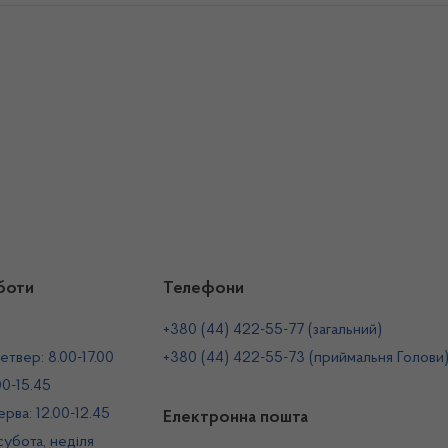
боти
Телефони
+380 (44) 422-55-77 (загальний)
етвер: 8.00-17.00
+380 (44) 422-55-73 (приймальня Голови
00-15.45
рва: 12.00-12.45
Електронна пошта
 субота, неділя