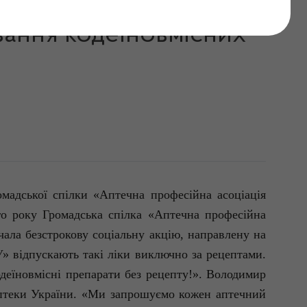
ої аптечної спільноти
ання кодеїновмісних
мадської спілки «Аптечна професійна асоціація
 року Громадська спілка «Аптечна професійна
очала безстрокову соціальну акцію, направлену на
» відпускають такі ліки виключно за рецептами.
одеїновмісні
препарати без рецепту!». Володимир
аптеки України. «Ми запрошуємо кожен аптечний