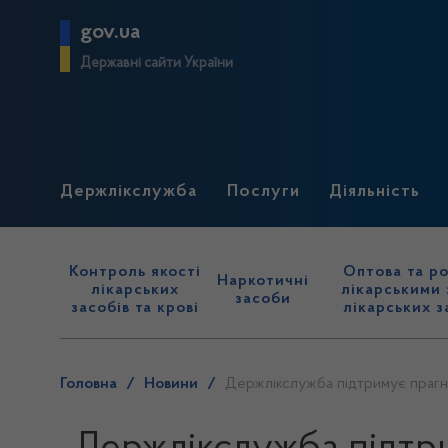
gov.ua
Державні сайти України
Держлікслужба
Послуги
Діяльність
Контроль якості
Оптова та ро
Наркотичні
лікарських
лікарськими 
засоби
засобів та крові
лікарських з
Головна
/
Новини
/
Держлікслужба підтримує прагн