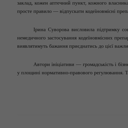
заклад, кожен аптечний пункт, кожного власника
просте правило — відпускати
кодеїновмісні
препа
Ірина Суворова висловила підтримку соц
немедичного застосування
кодеїновмісних
препар
виявлятимуть бажання приєднатись до цієї важлив
Автори ініціативи — громадськість і бі
у площині нормативно-правового регулювання. То