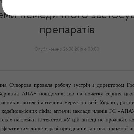
мує прагнення професійн
еми немедичного застосув
препаратів
Опубліковано 26.08.2016 о 00:00
на Суворова провела робочу зустріч з директором Гро
ерівник АПАУ повідомив, що на початку серпня цього
часників, аптек і аптечних мереж по всій Україні, розп
я
кодеїновмісних
ліків: аптечні заклади членів ГС «АПАУ
птеках наклейки із текстом «У цій аптеці не продають
к
е ефективним лише в разі приєднання до нього кожної 