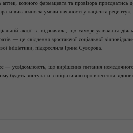
 аптек, кожного фармацевта та провізора приєднатись д
рати виключно за умови наявності у пацієнта рецепту»
іальній акції та відзначила, що саморегулювання діял
атів — це свідчення зростаючої соціальної відповідально
ої ініціативи, підкреслила Ірина Суворова.
знес — усвідомлюють, що вирішення питання немедичног
му будуть виступати з ініціативою про внесення відпові