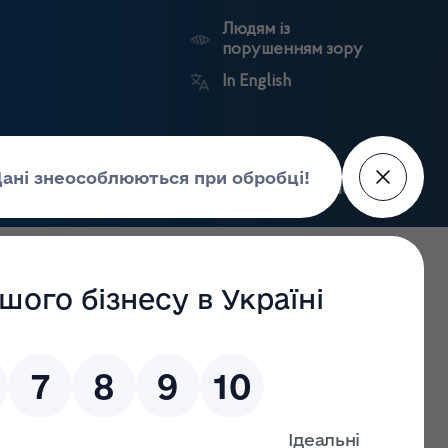
Людям із
порушенням зору
In English
Пошук
рес-центр
Контакти
Антикорупційний
ьких
Ринковий
Державні
портал
а
нагляд
реєстри
Держлікслужби
едичного застосування кодеїновмісних препаратів