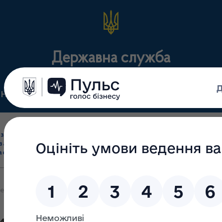
Державна служба
Нормативні документи
Для громадськості
П
Ліцензування
здрібна торгівля
Державний
виробництва лікарс
засобами, імпорт
нагляд
засобів, крові т
асобів (крім АФІ)
(контроль)
сертифікація
ення професійної аптечної спільноти до вирішення проблеми нем