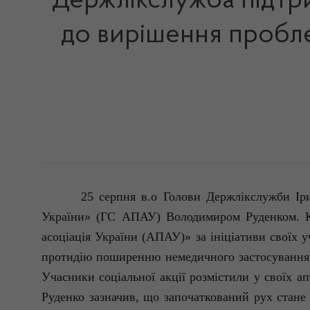
Держлікслужба підтри
до вирішення пробл
25 серпня
в.о
Голови
Держлікслужби
Іри
України» (ГС АПАУ) Володимиром Руденком. К
асоціація України (АПАУ)» за ініціативи своїх у
протидію поширенню немедичного застосуванн
Учасники соціальної акції розмістили у своїх а
Руденко зазначив, що започаткований рух стан