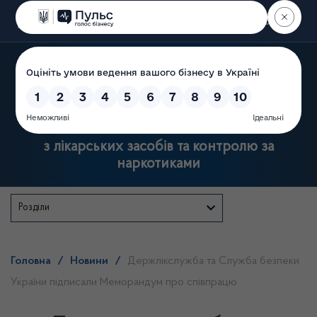
Пошук
Державна служба України
з лікарських засобів та контролю за
наркотиками
Розділи
Головна
/
Новини
/
Держлікслужба та Служба безпеки
України підписали Меморандум про співпрацю