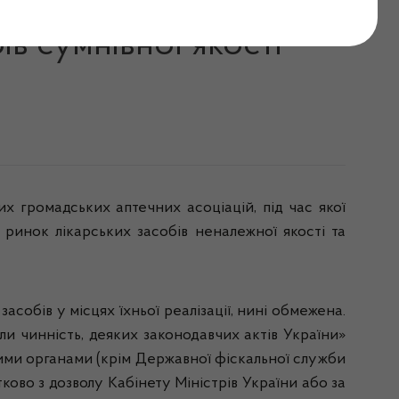
 аптечні асоціації
в сумнівної якості
их
громадських
аптечних
асоціацій
,
під
час
якої
а
ринок
лікарських
засобів
неналежної
якості
та
засобів
у
місцях
їхньої
реалізації
,
нині
обмежена
.
ли
чинність
,
деяких
законодавчих
актів
України
»
ими
органами
(
крім
Д
ержавної
фіскальної
служби
тково
з
дозволу
Кабінету
Міні
стр
ів
України
або
за