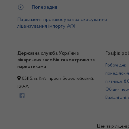
Попередня
Парламент проголосував за скасування
ліцензування імпорту АФІ
Державна служба України з
Графік ро
лікарських засобів та контролю за
Робочі дні:
наркотиками
понеділок-ч
03115, м. Київ, просп. Берестейський,
п’ятниця: 8.
120-А
Обідня пере
Вихідні дні:
Цей твір ліценз