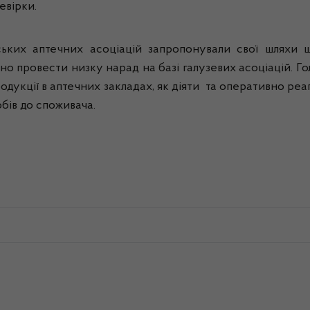
евірки
.
ських
аптечних
асоціацій
запропонували
свої
шляхи
ано
провести
низку
нарад
на
базі
галузевих
асоціацій
.
Го
одукції
в
аптечних
закладах
,
як
діяти
та
оперативно
реа
обів
до
споживача
.