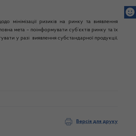
щодо
мінімізації
ризиків
на
ринку
та
виявлення
ловна
мета
–
поінформувати
суб
’
єктів
ринку
та
їх
гувати
у
разі
виявлення
субстандарної
продукції
,
Версія для друку