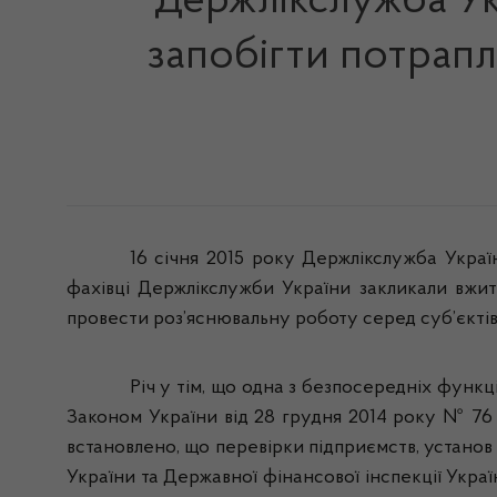
Держлікслужба Укр
запобігти потрапл
16
січня
2015
року
Держлікслужба
Украї
фахівці
Держлікслужби
України
закликали
вжи
провести
роз’яснювальну
роботу
серед
суб’єкті
Р
іч
у
тім
,
що
одна
з
безпосередніх
функц
Законом
України
від
28
грудня
2014
року
№ 76 -
встановлено
,
що
перевірки
підприємств
,
установ
України
та
Державної
фінансової
інспекції
Украї