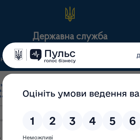
Державна служба
Нормативні документи
Для громадськості
П
Ліцензування
здрібна торгівля
Державний
виробництва лікарс
засобами, імпорт
нагляд
засобів, крові т
асобів (крім АФІ)
(контроль)
сертифікація
 громадські аптечні асоціації запобігти потраплянню на ринок фа