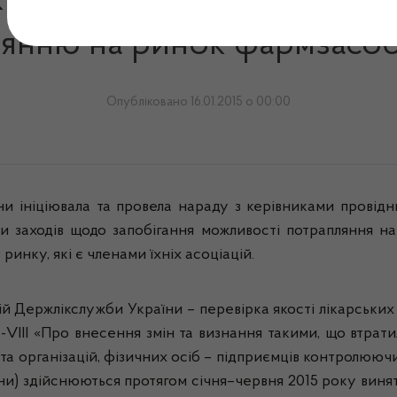
аїни закликала громадські
янню на ринок фармзасобі
Опубліковано 16.01.2015 о 00:00
ни
ініціювала
та провела
нараду
з
керівниками
провідн
ти
заходів
щодо
запобігання
можливості
потрапляння
н
в
ринку,
які
є членами
їхніх
асоціацій
.
ій
Держлікслужби
України
–
перевірка
якості
лікарських
VIII «
Про
внесення
змін
та
визнання
такими
,
що
втрати
та
організацій
,
фізичних
осіб
–
підприємців
контролююч
ни
)
здійснюються
протягом
січня
–
червня
2015
року
виня