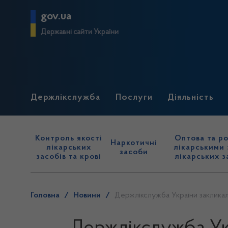
gov.ua
Державні сайти України
Держлікслужба
Послуги
Діяльність
Контроль якості
Оптова та ро
Наркотичні
лікарських
лікарськими 
засоби
засобів та крові
лікарських з
Головна
/
Новини
/
Держлікслужба України закликала