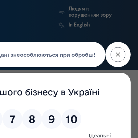
Людям із
порушенням зору
In English
Пошук
рес-центр
Контакти
Антикорупційний
ьких
Ринковий
Державні
портал
а
нагляд
реєстри
Держлікслужби
рмзасобів сумнівної якості