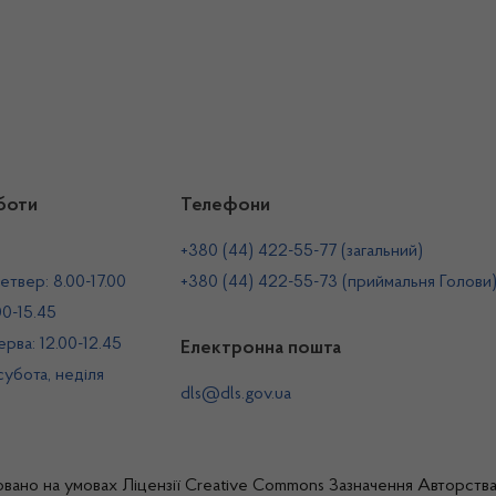
боти
Телефони
+380 (44) 422-55-77 (загальний)
етвер: 8.00-17.00
+380 (44) 422-55-73 (приймальня Голови
00-15.45
рва: 12.00-12.45
Електронна пошта
 субота, неділя
dls@dls.gov.ua
овано на умовах
Ліцензії Creative Commons Зазначення Авторств