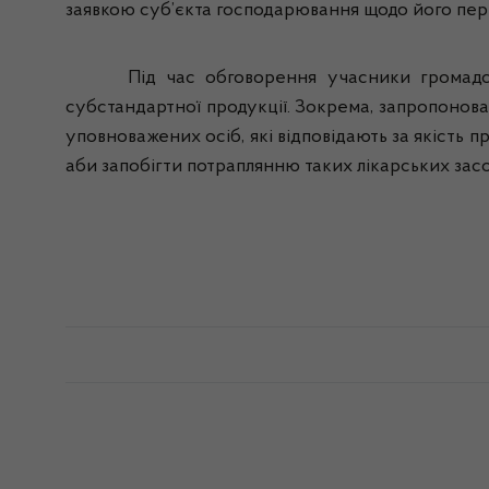
заявкою
суб
’
єкта
господарювання
щодо
його
пер
П
ід
час
обговорення
учасники
громад
субстандартної
продукції
.
Зокрема
,
запропонов
уповноважених
осіб
,
які
відповідають
за
якість
пр
аби
запобігти
потраплянню
таких
лікарських
зас