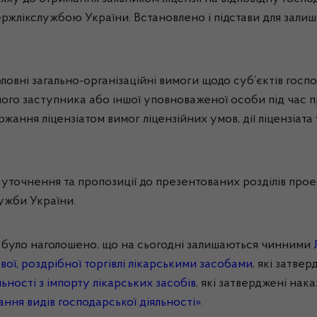
ржлікслужбою
України. Встановлено і підстави для залиш
ловні загально-організаційні вимоги щодо суб’єктів госпо
 його заступника або іншої уповноваженої особи під час 
ння ліцензіатом вимог ліцензійних умов, дії ліцензіата
уточнення та пропозиції до презентованих розділів прое
лужби
України.
 було наголошено, що на сьогодні залишаються чинними
ової, роздрібної торгівлі лікарськими засобами
, які затве
ьності з імпорту лікарських засобів
, які затверджені нак
ання видів господарської діяльності»
.