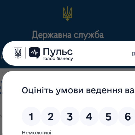
Державна служба
Нормативні документи
Для громадськості
П
Ліцензування
здрібна торгівля
Державний
виробництва лікарс
засобами, імпорт
нагляд
засобів, крові т
асобів (крім АФІ)
(контроль)
сертифікація
вала проект нових Ліцензійних умов провадження господарської д