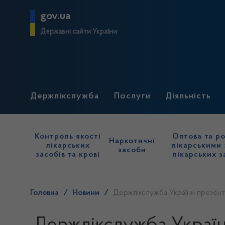
gov.ua
Державні сайти України
Держлікслужба
Послуги
Діяльність
Контроль якості
Оптова та ро
Наркотичні
лікарських
лікарськими 
засоби
засобів та крові
лікарських з
Головна
/
Новини
/
Держлікслужба України презенту