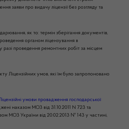
ення заяви про видачу ліцензії без розгляду та
дарювання, як то: термін зберігання документів,
проведення органом ліцензування в
 у разі проведення ремонтних робіт за місцем
кту Ліцензійних умов, які їм було запропоновано
Ліцензійні умови провадження господарської
рджені наказом МОЗ від 31.10.2011 N 723 та
азом МОЗ України від 20.02.2013 № 143 у частині,