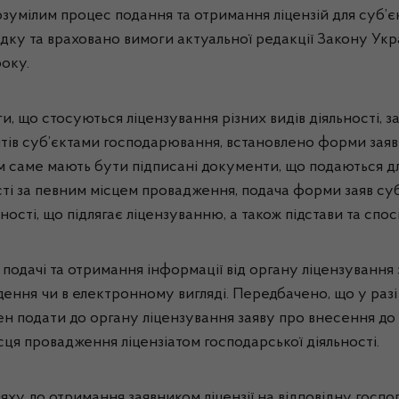
умілим процес подання та отримання ліцензій для суб’є
дку та враховано вимоги актуальної редакції Закону Ук
року.
и, що стосуються ліцензування різних видів діяльності, 
нтів суб’єктами господарювання, встановлено форми заяв
им саме мають бути підписані документи, що подаються д
ті за певним місцем провадження, подача форми заяв суб
сті, що підлягає ліцензуванню, а також підстави та спосі
одачі та отримання інформації від органу ліцензування з 
ення чи в електронному вигляді. Передбачено, що у разі
нен подати до органу ліцензування заяву про внесення 
сця провадження ліцензіатом господарської діяльності.
ляху до отримання заявником ліцензії на відповідну госпо