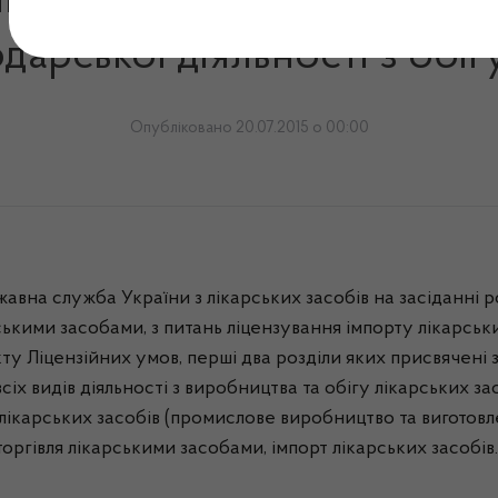
и презентувала проект н
арської діяльності з обігу
Опубліковано 20.07.2015 о 00:00
авна служба України з лікарських засобів на засіданні р
рськими засобами, з питань ліцензування імпорту лікарськи
ту Ліцензійних умов, перші два розділи яких присвячені
всіх видів діяльності з виробництва та обігу лікарських за
ікарських засобів (промислове виробництво та виготовле
торгівля лікарськими засобами, імпорт лікарських засобів.