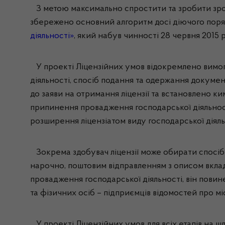
З метою максимально спростити та зробити зроз
збережено основний алгоритм досі діючого поря
діяльності»
, який набув чинності 28 червня 2015 
У проекті Ліцензійних умов відокремлено вимог
діяльності, спосіб подання та одержання докуме
до заяви на отримання ліцензії та встановлено к
припинення провадження господарської діяльнос
розширення ліцензіатом виду господарської діяльно
Зокрема здобувач ліцензії може обирати спосіб п
нарочно
, поштовим відправленням з описом вклад
провадження господарської діяльності, він пови
та фізичних осіб – підприємців відомостей про мі
У проекті Ліцензійних умов для всіх етапів на ш