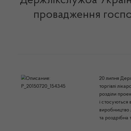
Держлікслужба Україн
провадження господ
20 липня Держ
торгівлі ліка
розділи проек
і стосуються 
виробництво л
та роздрібна 