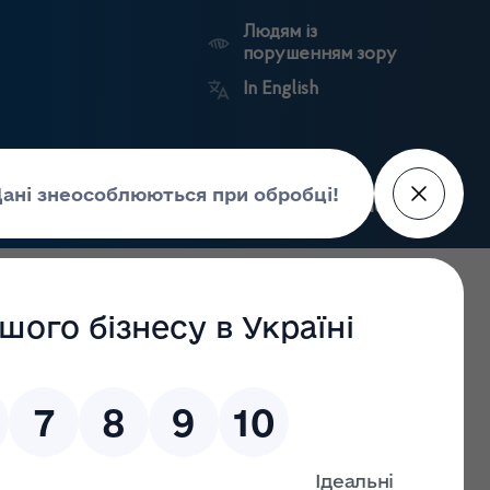
Людям із
порушенням зору
In English
Пошук
рес-центр
Контакти
Антикорупційний
ьких
Ринковий
Державні
портал
а
нагляд
реєстри
Держлікслужби
іяльності з обігу лікарських засобів