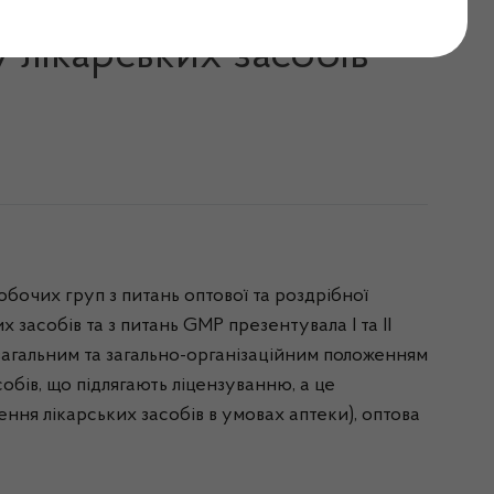
ових Ліцензійних умов
 лікарських засобів
обочих груп з питань оптової та роздрібної
х засобів та з питань GMP презентувала I та II
 загальним та загально-організаційним положенням
собів, що підлягають ліцензуванню, а це
ння лікарських засобів в умовах аптеки), оптова