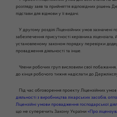
розгляду заяв та прийняття відповідних рішень
Де
підстави для відмови у її видачі.
У другому розділі Ліцензійних умов зазначені го
забезпечення присутності керівника ліцензіата,
установленому законом порядку перевірки додержа
провадження діяльності та інше.
Члени робочих груп висловили свої побажання, 
до кінця робочого тижня надіслати до
Держлікс
Під час обговорення проекту Ліцензійних умов
діяльності з виробництва лікарських засобів, опт
Ліцензійні умови провадження господарської діял
що не суперечить Закону України
«Про ліцензув