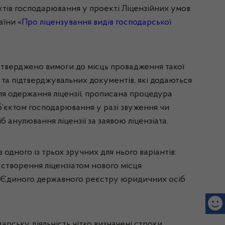
ктів господарювання у проекті Ліцензійних умов
раїни
«Про ліцензування видів господарської
затверджено вимоги до місць провадження такої
 та підтверджувальних документів, які додаються
ля одержання ліцензії, прописана процедура
’єктом господарювання у разі звуження чи
б анулювання ліцензії за заявою ліцензіата.
одного із трьох зручних для нього варіантів:
 створення ліцензіатом нового місця
до Єдиного державного реєстру юридичних осіб
дарську діяльність чітко визначені строки