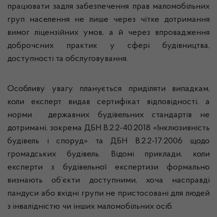
працювати задля забезпечення прав маломобільних
груп населення не лише через чітке дотримання
вимог ліцензійних умов, а й через впровадження
доброчсних практик у сфері будівництва,
доступності та обслуговування.
Особливу увагу планується приділяти випадкам,
коли експерт видав сертифікат відповідності, а
норми державних будівельних стандартів не
дотримані, зокрема ДБН В.2.2-40:2018 «Інклюзивність
будівель і споруд» та ДБН В.2.2-17:2006 щодо
громадських будівель. Відомі приклади, коли
експерти з будівельної експертизи формально
визнають об’єкти доступними, хоча насправді
пандуси або вхідні групи не пристосовані для людей
з інвалідністю чи інших маломобільних осіб.