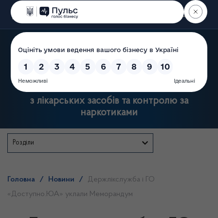
Пошук
Державна служба України
з лікарських засобів та контролю за
наркотиками
Розділи
Головна
/
Новини
/
Держлікслужба і ГО
«Доступно.ЮА» уклали Меморандум