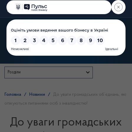
Пошук
Державна служба
Розділи
Головна
/
Новини
/
До уваги громадських об’єднань, які
опікуються питаннями осіб з інвалідністю!
До уваги громадських