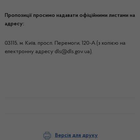
П
ропозиції
просимо надавати офіційними листами на
адресу:
03115, м. Київ, просп. Перемоги, 120-А (з копією на
електронну адресу dls@dls.gov.ua).
Версія для друку