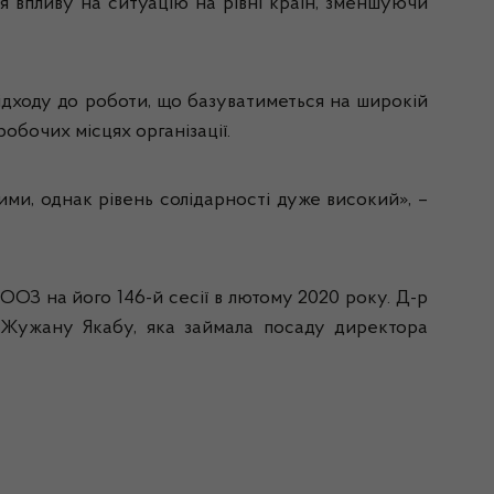
я впливу на ситуацію на рівні країн, зменшуючи
дходу до роботи, що базуватиметься на широкій
робочих місцях організації.
ми, однак рівень солідарності дуже високий», –
ОЗ на його 146-й сесії в лютому 2020 року. Д-р
а Жужану Якабу, яка займала посаду директора