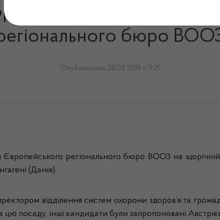
браний на посаду директ
регіонального бюро ВОО
Опубліковано 20.09.2019 о 11:21
Європейського регіонального бюро ВООЗ на щорічній с
гагені (Данія).
директором відділення систем охорони здоров’я та гром
а цю посаду, інші кандидати були запропоновані Австріє