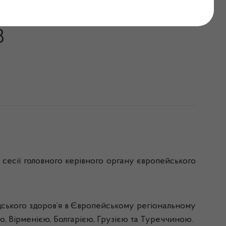
ора Європейського
З
есії головного керівного органу європейського
адського здоров’я в Європейському регіональному
ю, Вірменією, Болгарією, Грузією та Туреччиною.