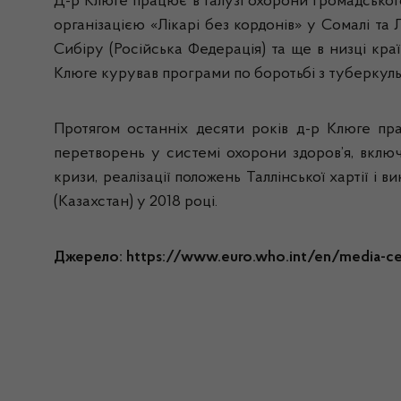
Д-р Клюге працює в галузі охорони громадського 
організацією «Лікарі без кордонів» у Сомалі та 
Сибіру (Російська Федерація) та ще в низці кр
Клюге курував програми по боротьбі з туберкуль
Протягом останніх десяти років д-р Клюге п
перетворень у системі охорони здоров’я, вклю
кризи, реалізації положень Таллінської хартії і
(Казахстан) у 2018 році.
Джерело: https://www.euro.who.int/en/media-cent