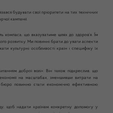
зався будувати свої пріоритети на тих технічних
рчої кампанії.
ь компаса, що вказуватиме шлях до здоров’я. Їм
ого розвитку. Ми повинні брати до уваги аспекти
жати культурні особливості країн і специфіку їх
итанням доброї волі». Він також підкреслив, що
економії на масштабах, зменшивши витрати на
не бюро повинно стати економічно ефективною
іду, щоб надати країнам конкретну допомогу у