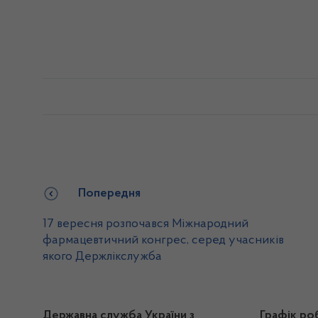
Попередня
17 вересня розпочався Міжнародний
фармацевтичний конгрес, серед учасників
якого Держлікслужба
Державна служба України з
Графік ро