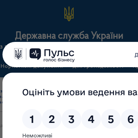
Державна служба України
з лікарських засобів та контролю за наркотикам
Нормативні документи
Для громадськості
П
Ліцензування
здрібна торгівля
Державний
виробництва лікарс
засобами, імпорт
нагляд
засобів, крові т
асобів (крім АФІ)
(контроль)
сертифікація
саду директора Європейського регіонального бюро ВООЗ