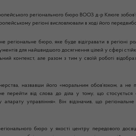
вропейського регіонального бюро ВООЗ д-р Клюге зобов’я
ропейському регіоні висловлювали в ході його передвибо
 регіональне бюро, яке буде відігравати в регіоні рол
ментів для найшвидшого досягнення цілей у сфері стійк
ьний контекст, але разом з тим у своїй роботі відобра
ерства, назвавши його «моральним обов’язком, а не п
 перейти від слова до діла у тому, що стосується 
у апарату управління». Він відзначив, що регіональ
регіонального бюро у якості центру передового досв