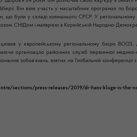
здоров’я 24 роки. Він розпочав свою кар’єру в Бельгії н
Ліберії. Він взяв участь у масштабних програмах по бор
аїн, що були у складі колишнього СРСР. У регіональному
озом, СНІДом і малярією в Корейській Народно-Демократ
рацював у європейському регіональному бюро ВООЗ, 
чаючи організацію районних служб первинної медико-са
 виконання зобов’язань, взятих на Глобальній конференції
re/sections/press-releases/2019/dr-hans-kluge-is-the-n