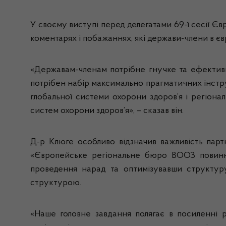
У своєму виступі перед делегатами 69-ї сесії Є
коментарях і побажаннях, які держави-члени в єв
«Державам-членам потрібне гнучке та ефективне
потрібен набір максимально прагматичних інстру
глобальної системи охорони здоров’я і регіонал
систем охорони здоров’я», – сказав він.
Д-р Клюге особливо відзначив важливість партн
«Європейське регіональне бюро ВООЗ повинне
проведення нарад та оптимізувавши структур
структурою.
«Наше головне завдання полягає в посиленні 