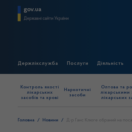
gov.ua
Державні сайти України
Держлікслужба
Послуги
Діяльність
Контроль якості
Оптова та ро
Наркотичні
лікарських
лікарськими 
засоби
засобів та крові
лікарських з
Головна
/
Новини
/
Д-р Ганс Клюге обраний на по