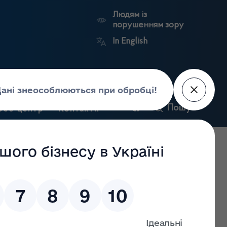
Людям із
порушенням зору
In English
и
Пошук
рес-центр
Контакти
Антикорупційний
ьких
Ринковий
Державні
портал
а
нагляд
реєстри
Держлікслужби