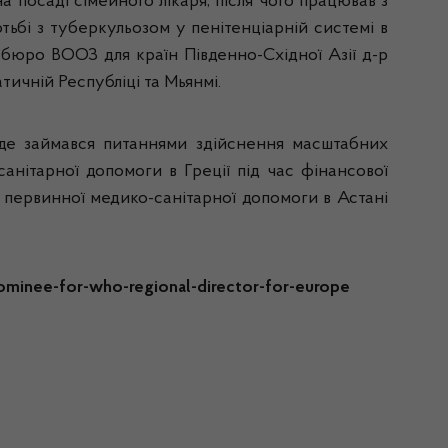
а посаді сімейного лікаря, після чого працював з
отьбі з туберкульозом у пенітенціарній системі в
 бюро ВООЗ для країн Південно-Східної Азії д-р
ичній Республіці та Мьянмі.
де займався питаннями здійснення масштабних
нітарної допомоги в Греції під час фінансової
 з первинної медико-санітарної допомоги в Астані
ominee-for-who-regional-director-for-europe