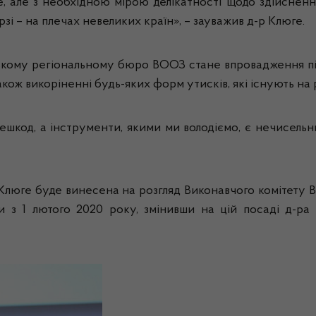
, але з необхідною мірою делікатності щодо здійсненн
ерзі – на плечах невеликих країн», – зауважив д-р Клюге.
кому регіональному бюро ВООЗ стане впровадження пі
акож викоріненні будь-яких форм утисків, які існують на 
шкод, а інструменти, якими ми володіємо, є нечисельни
Клюге буде винесена на розгляд Виконавчого комітету ВО
ки з 1 лютого 2020 року, змінивши на цій посаді д-р