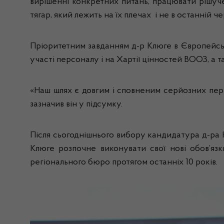
вирішенні конкретних питань, працювати рішуче
тягар, який лежить на їх плечах і не в останній ч
Пріоритетним завданням д-р Клюге в Європейсь
участі персоналу і на Хартії цінностей ВООЗ, а т
«Наш шлях є довгим і сповненим серйозних пере
зазначив він у підсумку.
Після сьогоднішнього вибору кандидатура д-ра 
Клюге розпочне виконувати свої нові обов’яз
регіонального бюро протягом останніх 10 років.