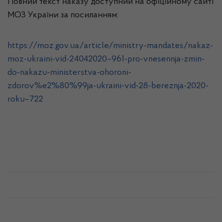
Повний текст наказу доступний на офіційному сайті
МОЗ України за посиланням:
https://moz.gov.ua/article/ministry-mandates/nakaz-
moz-ukraini-vid-24042020–961-pro-vnesennja-zmin-
do-nakazu-ministerstva-ohoroni-
zdorov%e2%80%99ja-ukraini-vid-28-bereznja-2020-
roku–722