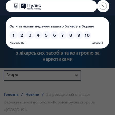
Пошук
Державна служба України
з лікарських засобів та контролю за
наркотиками
Розділи
Головна
/
Новини
/
Запроваджений стандарт
фармацевтичної допомоги «Коронавірусна хвороба
«(COVID-19)»