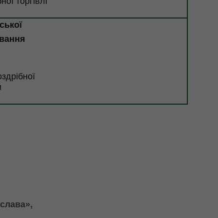
ної торгівлі
ської
ування
оздрібної
и
слава»,