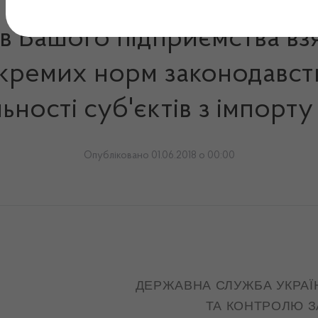
 Вашого підприємства взят
окремих норм законодавс
ьності суб'єктів з імпорту
Опубліковано 01.06.2018 о 00:00
ДЕРЖАВНА СЛУЖБА УКРАЇН
ТА КОНТРОЛЮ З