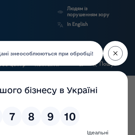
Людям із
порушенням зору
In English
и
Пошук
рес-центр
Контакти
Антикорупційний
ьких
Ринковий
Державні
портал
а
нагляд
реєстри
Держлікслужби
 норм законодавства щодо провадження господарської