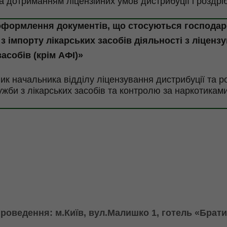
а дотриманням ліцензійних умов дистрибуції і роздріб
 оформлення документів, що стосуються
господар
 з імпорту лікарських засобів
діяльності з ліценз
асобів (крім АФІ)»
ник
начальника відділу ліцензування дистрибуції та р
жби з лікарських засобів та контролю за наркотикам
проведення:
м.Київ
,
вул.Малишко
1, готель «Брати