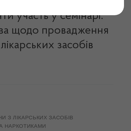
и участь у семінарі:
тва щодо провадження
 лікарських засобів
И З ЛІКАРСЬКИХ ЗАСОБІВ
А НАРКОТИКАМИ