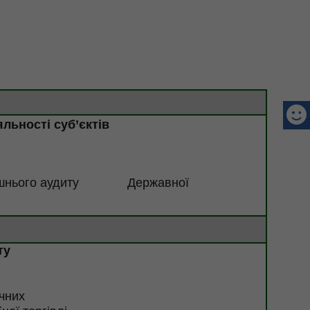
льності суб’єктів
ішнього аудиту
Державної
ту
чних