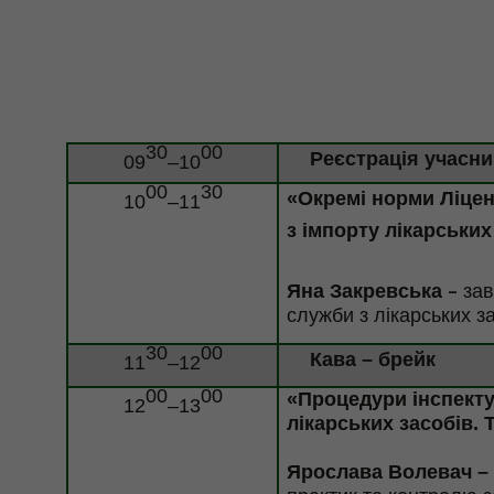
30
00
Реєстрація учасни
09
–10
00
30
«Окремі норми Ліце
10
–11
з імпорту лікарських
Яна Закревська
зав
–
служби з лікарських з
30
00
Кава –
брейк
11
–12
00
00
«Процедури інспект
12
–13
лікарських засобів
.
Ярослава
Волевач