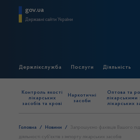
gov.ua
Державні сайти України
Держлікслужба
Послуги
Діяльність
Контроль якості
Оптова та ро
Наркотичні
лікарських
лікарськими 
засоби
засобів та крові
лікарських з
Головна
/
Новини
/
Запрошуємо фахівців Вашого під
діяльності суб'єктів з імпорту лікарських засобів