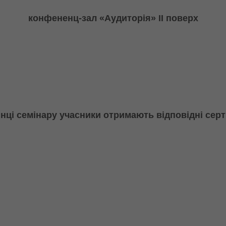
конфененц
-зал «Аудиторія» ІІ поверх
нці семінару учасники отримають відповідні сер