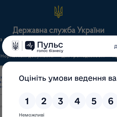
Державна служба України
з лікарських засобів та контролю за наркотикам
Нормативні документи
Для громадськості
П
Ліцензування
здрібна торгівля
Державний
виробництва лікарс
засобами, імпорт
нагляд
засобів, крові т
асобів (крім АФІ)
(контроль)
сертифікація
приємства взяти участь у семінарі: "Практичні аспекти окремих