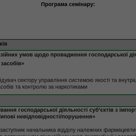
Програма семінару:
ків
нзійних умов щодо провадження
господарської дія
 засобів
»
ідувач сектору управління системою якості та внутр
асобів та контролю за наркотиками
ування
господарської діяльності суб’єктів з імпор
 Типові невідповідності/порушення»
–
заступник начальника відділу належних фармацевти