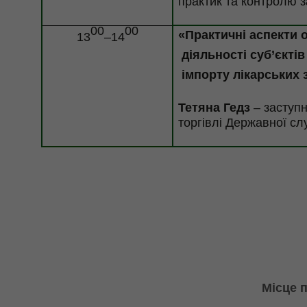
практик та контролю з
00
00
«Практичні аспекти
13
–14
діяльності суб’єктів
імпорту лікарських з
Тетяна Гедз
– заступ
торгівлі
Державної слу
Місце 