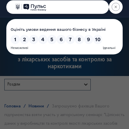
Пошук
Державна служба України
з лікарських засобів та контролю за
наркотиками
Розділи
Головна
/
Новини
/
Запрошуємо фахівців Вашого
підприємства взяти участь у авторському семінарі: "Цілісність
даних у виробництві та контролі якості лікарських засобів