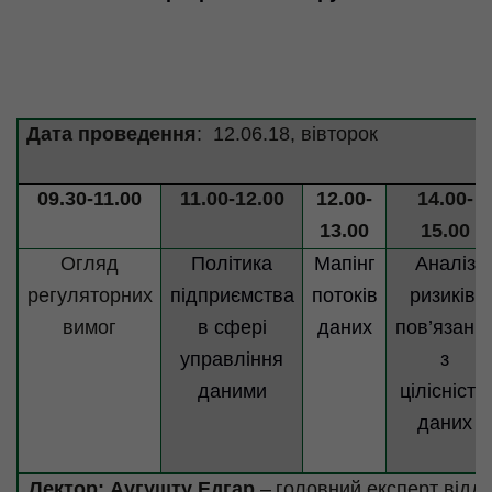
Дата проведення
:
12.06.18, вівторок
09.30-11.00
11.00-12.00
12.00-
14.00-
13.00
15.00
Огляд
Політика
Мапінг
Аналіз
регуляторних
підприємства
потоків
ризиків,
вимог
в сфері
даних
пов’язани
управління
з
даними
цілісністю
даних
Лектор:
Аугушту
Едгар
–
головний експерт відді