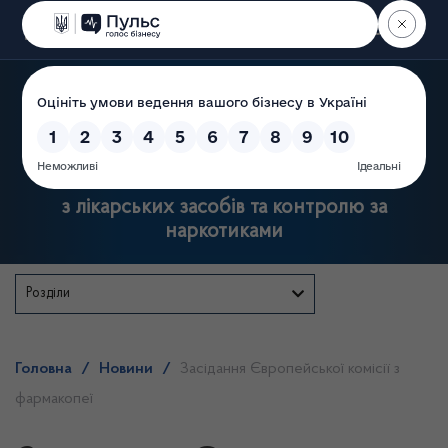
Пошук
Державна служба України
з лікарських засобів та контролю за
наркотиками
Розділи
Головна
/
Новини
/
Засідання Європейської комісії з
фармакопеї