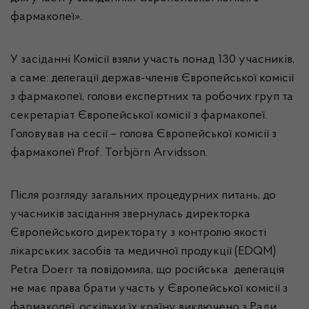
фармакопеї».
У засіданні Комісії взяли участь понад 130 учасників,
а саме: делегації держав-членів Європейської комісії
з фармакопеї, голови експертних та робочих груп та
секретаріат Європейської комісії з фармакопеї.
Головував на сесії – голова Європейської комісії з
фармакопеї Prof. Torbjörn Arvidsson.
Після розгляду загальних процедурних питань, до
учасників засідання звернулась директорка
Європейського директорату з контролю якості
лікарських засобів та медичної продукції (EDQM)
Petra Doerr та повідомила, що російська делегація
не має права брати участь у Європейської комісії з
фармакопеї, оскільки їх країну виключено з Ради