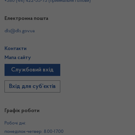
+380 (44) 422-55-73 (приймальня Голови)
Електронна пошта
dls@dls.gov.ua
Контакти
Мапа сайту
Службовий вхід
Вхід для суб’єктів
Графік роботи
Робочі дні:
понеділок-четвер: 8.00-17.00