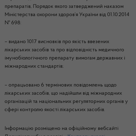
препаратів, Порядок якого затверджений наказом
Міністерства охорони здоров’я України від 01.10.2014
№ 698:
–
видано
1017
висновків про якість ввезених
лікарських засобів та про відповідність медичного
імунобіологічного препарату вимогам державних і
міжнародних стандартів
;
–
опрацьовано
6
термінових
повідомлень щодо
лікарських засобів, що надійшли від міжнародних
організацій та національних регуляторних органів у
сфері контролю якості лікарських засобів
.
Інформацію розміщено на офіційному вебсайті