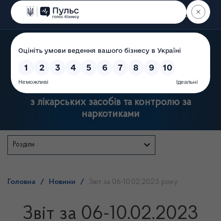
Пошук
Державна служба України
з лікарських засобів та контролю за
наркотиками
Розділи
Головна
/
Новини
/
Звіт за 06-10.02.2023 року
Звіт за 06-10.02.2023