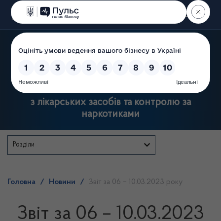
Пошук
Державна служба України
з лікарських засобів та контролю за
наркотиками
Розділи
Головна
/
Новини
/
Звіт за 06 – 10.03.2023 року
Звіт за 06 – 10.03.2023