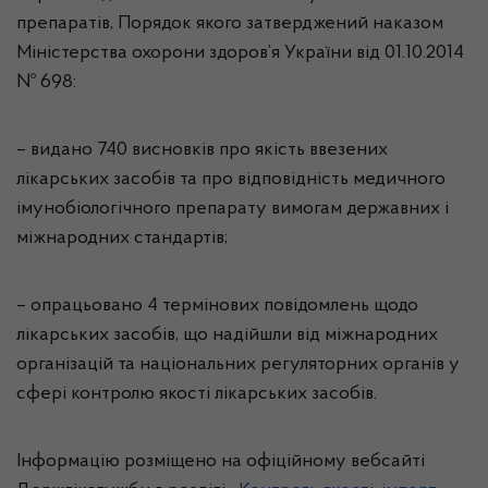
препаратів, Порядок якого затверджений наказом
Міністерства охорони здоров’я України від 01.10.2014
№ 698:
–
видано
740
висновків про якість ввезених
лікарських засобів та про відповідність медичного
імунобіологічного препарату вимогам державних і
міжнародних стандартів
;
–
опрацьовано
4
термінових
повідомлень щодо
лікарських засобів, що надійшли від міжнародних
організацій та національних регуляторних органів у
сфері контролю якості лікарських засобів
.
Інформацію розміщено на офіційному вебсайті