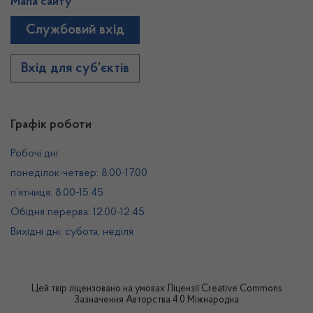
Мапа сайту
Службовий вхід
Вхід для суб’єктів
Графік роботи
Робочі дні:
понеділок-четвер: 8.00-17.00
п’ятниця: 8.00-15.45
Обідня перерва: 12.00-12.45
Вихідні дні: субота, неділя
Цей твір ліцензовано на умовах
Ліцензії Creative Commons
Зазначення Авторства 4.0 Міжнародна