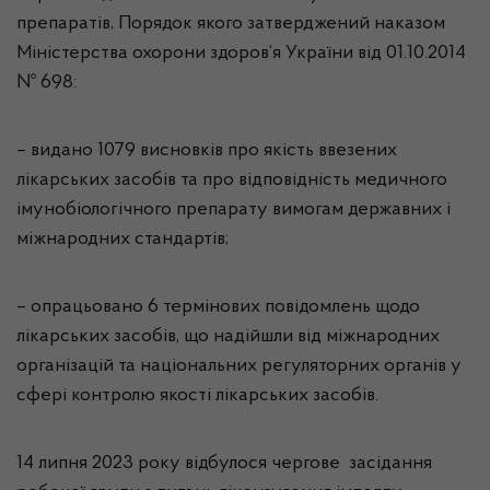
препаратів, Порядок якого затверджений наказом
Міністерства охорони здоров’я України від 01.10.2014
№ 698:
–
видано
1079
висновків про якість ввезених
лікарських засобів та про відповідність медичного
імунобіологічного препарату вимогам державних і
міжнародних стандартів
;
–
опрацьовано
6
термінових
повідомлень щодо
лікарських засобів, що надійшли від міжнародних
організацій та національних регуляторних органів у
сфері контролю якості лікарських засобів
.
14 липня 2023 року відбулося чергове засідання