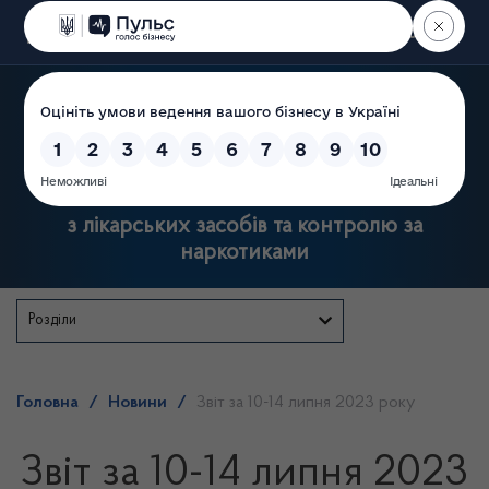
Пошук
Державна служба України
з лікарських засобів та контролю за
наркотиками
Розділи
Головна
/
Новини
/
Звіт за 10-14 липня 2023 року
Звіт за 10-14 липня 2023