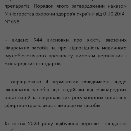
препаратів, Порядок якого затверджений наказом
Міністерства охорони здоров’я України від 01.10.2014
№ 698:
–
видано
944
висновк
и
про якість ввезених
лікарських засобів та про відповідність медичного
імунобіологічного препарату вимогам державних і
міжнародних стандартів
;
–
опрацьовано
4
термінових
повідомлень щодо
лікарських засобів, що надійшли від міжнародних
організацій та національних регуляторних органів у
сфері контролю якості лікарських засобів
.
15 квітня 2023 року відбулося чергове засідання