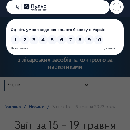
Пошук
Державна служба України
з лікарських засобів та контролю за
наркотиками
Розділи
Головна
/
Новини
/
Звіт за 15 – 19 травня 2023 року
Звіт за 15 – 19 травня