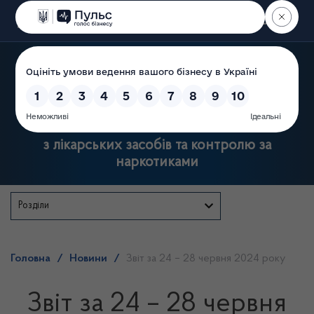
Пошук
Державна служба України
з лікарських засобів та контролю за
наркотиками
Розділи
Головна
/
Новини
/
Звіт за 24 – 28 червня 2024 року
Звіт за 24 – 28 червня