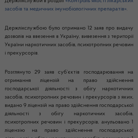
Держлікслужби в розділі
«Контроль якості лікарських
засобів та медичних імунобіологічних препаратів»
.
Держлікслужбою було отримано 12 заяв про видачу
дозволів на ввезення в Україну, вивезення з території
України наркотичних засобів, психотропних речовин
і прекурсорів.
Розглянуто 29 заяв суб’єктів господарювання на
отримання ліцензій на право здійснення
господарської діяльності з обігу наркотичних
засобів, психотропних речовин і прекурсорів з яких,
видано 9 ліцензій на право здійснення господарської
діяльності з обігу наркотичних засобів,
психотропних речовин і прекурсорів, анульовано 1
ліцензію на право здійснення господарської