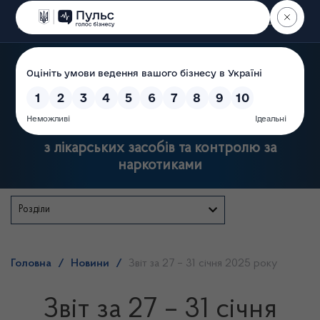
Пошук
Державна служба України
з лікарських засобів та контролю за
наркотиками
Розділи
Головна
/
Новини
/
Звіт за 27 – 31 січня 2025 року
Звіт за 27 – 31 січня