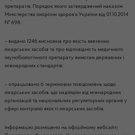
препаратів, Порядок якого затверджений наказом
Міністерства охорони здоров’я України від 01.10.2014
№ 698:
–
видано
1246
висновків
про якість ввезених
лікарських засобів та про відповідність медичного
імунобіологічного препарату вимогам державних і
міжнародних стандартів
;
–
опрацьовано
6
термінових
повідомлень щодо
лікарських засобів, що надійшли від міжнародних
організацій та національних регуляторних органів у
сфері контролю якості лікарських засобів
.
Інформацію розміщено на офіційному вебсайті