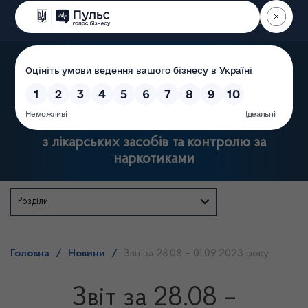
Пошук
Державна служба України
з лікарських засобів та контролю за
наркотиками
Розділи
Головна
/
Новини
/
Звіт за 28.08 – 01.09.2023 року
Звіт за 28.08 –