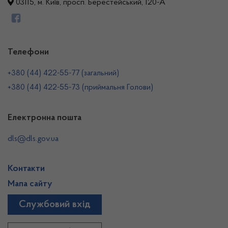
03115, м. Київ, просп. Берестейський, 120-А
Телефони
+380 (44) 422-55-77 (загальний)
+380 (44) 422-55-73 (приймальня Голови)
Електронна пошта
dls@dls.gov.ua
Контакти
Мапа сайту
Службовий вхід