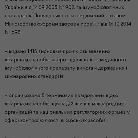
України від 14.09.2005 № 902, та імунобіологічних
препаратів, Порядок якого затверджений наказом
Міністерства охорони здоров’я України від 01.10.2014
№ 698:
–
видано
1415
висновків
про якість ввезених
лікарських засобів та про відповідність медичного
імунобіологічного препарату вимогам державних і
міжнародних стандартів
;
–
опрацьовано
8
термінових
повідомлень щодо
лікарських засобів, що надійшли від міжнародних
організацій та національних регуляторних органів у
сфері контролю якості лікарських засобів
.