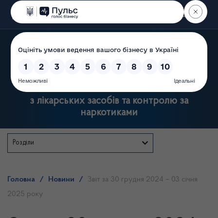
Пошук
Державна служба України
з лікарських засобів та контролю за
наркотиками
Розділи
Головна
/
Новини
/
Звіт за 30 грудня 2024 – 03 січня
2025 року