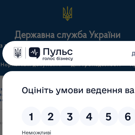
Державна служба України
з лікарських засобів та контролю за наркотикам
Нормативні документи
Для громадськості
П
Ліцензування
здрібна торгівля
Державний
виробництва лікарс
засобами, імпорт
нагляд
засобів, крові т
асобів (крім АФІ)
(контроль)
сертифікація
ажним Послом Індії в Україні