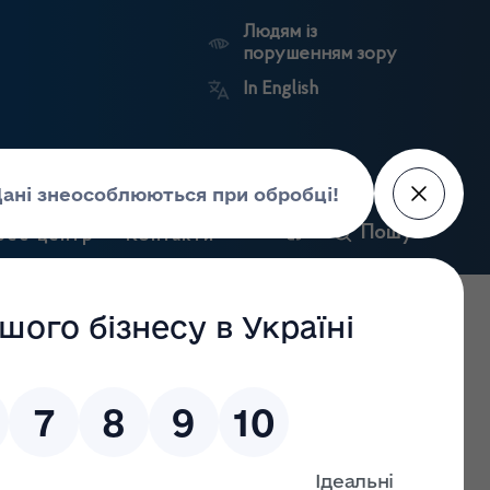
Людям із
порушенням зору
In English
и
Пошук
рес-центр
Контакти
Антикорупційний
ьких
Ринковий
Державні
портал
а
нагляд
реєстри
Держлікслужби