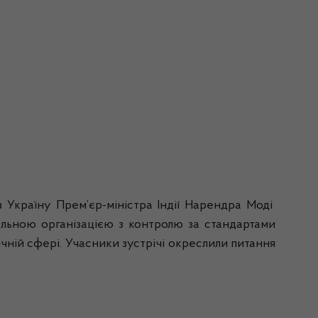
в Україну Прем’єр-міністра Індії Нарендра Моді
льною організацією з контролю за стандартами
чній сфері. Учасники зустрічі окреслили питання