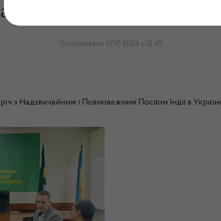
чайним і Повноважним Посло
Опубліковано 07.10.2024 о 12:49
річ з Надзвичайним і Повноважним Послом Індії в Україн