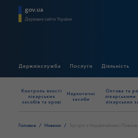
gov.ua
Державні сайти України
Держлікслужба
Послуги
Діяльність
Контроль якості
Оптова та ро
Наркотичні
лікарських
лікарськими 
засоби
засобів та крові
лікарських з
Головна
/
Новини
/
Зустріч з Надзвичайним і Повнов