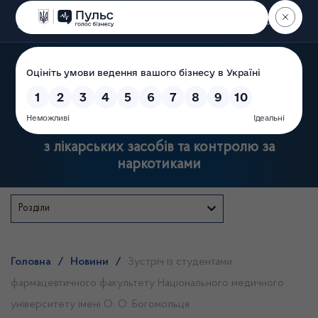
Пошук
Державна служба України
з лікарських засобів та контролю за
наркотиками
Розділи
Головна
/
Новини
/
Зустріч із студентами
фармацевтичного факультету Національного медичного
університету імені О. О. Богомольця