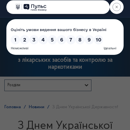
Пошук
Державна служба України
з лікарських засобів та контролю за
наркотиками
Розділи
Головна
/
Новини
/
З Днем Української Державності!
З Днем Української