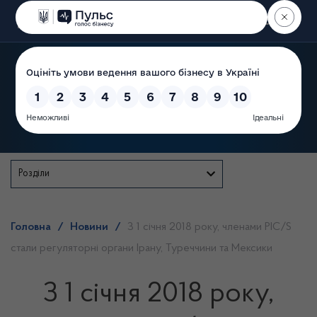
Пошук
Державна служба
Розділи
Головна
/
Новини
/
З 1 січня 2018 року, членами PIC/S
стали регуляторні органи Ірану, Туреччини та Мексики
З 1 січня 2018 року,