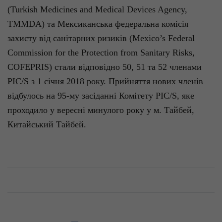
(
Turkish
Medicines
and
Medical
Devices
Agency
,
TMMDA) та
Мексиканська
федеральна
комісія
захисту
від
санітарних
ризиків
(
Mexico’s
Federal
Commission
for
the
Protection
from
Sanitary
Risks
,
COFEPRIS) стали
відповідно
50, 51 та 52 членами
PIC/S з 1
січня
2018 року.
Прийняття
нових
членів
відбулось
на 95-му
засіданні
Комітету
PIC/S, яке
проходило у
вересні
минулого
року у м.
Тайбей
,
Китайський
Тайбей
.