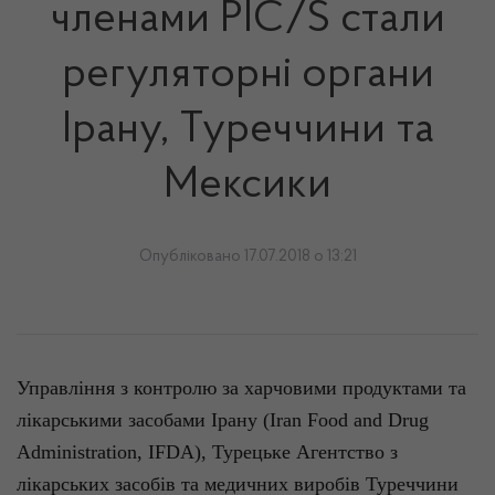
членами PIC/S стали
регуляторні органи
Ірану, Туреччини та
Мексики
Опубліковано 17.07.2018 о 13:21
Управління з контролю за
харчовими
продуктами та
лікарськими
засобами
Ірану
(
Iran
Food
and
Drug
Administration
, IFDA),
Турецьке
Агентство з
лікарських
засобів
та
медичних
виробів
Туреччини