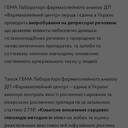
ГБМА Лабораторії фармакопейного аналізу ДП
«Фармакопейний центр» перша і єдина в Україні
проводить
випробування на депресорні речовини
,
що дозволяє виявити небезпечні домішки
гістаміноподібних речовин у природних та
напівсинтетичних препаратах, та запобігти
суттєвому, клінічно значущому зниженню
системного артеріального тиску у людей.
Також ГБМА Лабораторії фармакопейного аналізу
ДП «Фармакопейний центр» – єдина в Україні
виконує контроль якості рослинної сировини та
лікарських рослинних препаратів за загальною
статтею 2.7.N1.
«Кількісне визначення серцевих
глікозидів методом
in
vi
v
o
»
на жабах та оцінку
реактогенних властивостей інфузійного розчину