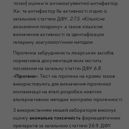
точки
) оцінки їх антикоагулянтної антифактор
Xa- та антифактор IIа-активності згідно із
загальною статтею ДФУ
, 2.7.5. «Кількісне
визначення гепарину
», а також кількісне
визначення активності та ідентифікацію
гепарину
коагулологічним методом
.
Пірогенна забрудненість лікарських засобів,
нормативна документація яких містить
посилання на загальну статтю ДФУ
6.8.
«
Пірогени
». Тест на пірогени на кролях також
використовують для визначення пірогенної
контамінації на етапі розробки новітніх
альтернативних методик контролю пірогенності.
З використанням мишей лабораторія виконує
оцінку
аномальна токсичність
фармацевтичних
препаратів за загальною статтею 2.6.9. ДФУ