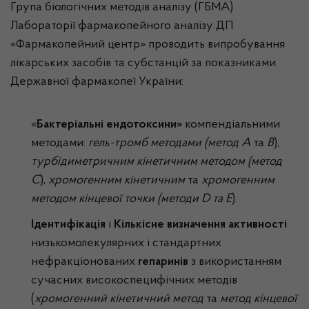
Група біологічних методів аналізу (ГБМА)
Лабораторії фармакопейного аналізу ДП
«Фармакопейний центр» проводить випробування
лікарських засобів та субстанцій за показниками
Державної фармакопеї України:
«
Бактеріальні ендотоксини»
компендіальними
методами:
гель-тромб методами (метод А
та
В
),
турбідиметричним кінетичним методом (метод
С
),
хромогенним кінетичним
та
хромогенним
методом кінцевої точки (методи
D та Е
).
Ідентифікація
і
Кількісне визначення активності
низькомолекулярних і стандартних
нефракціонованих
гепаринів
з використанням
сучасних високоспецифічних методів
(
хромогенний кінетичний метод
та
метод кінцевої