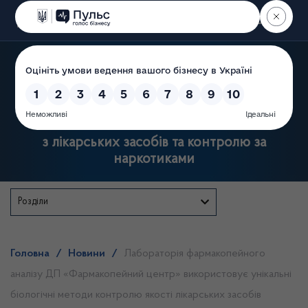
Пошук
Державна служба України
з лікарських засобів та контролю за
наркотиками
Розділи
Головна
/
Новини
/
Лабораторія фармакопейного
аналізу ДП «Фармакопейний центр» використовує унікальні
біологічні методи контролю якості лікарських засобів