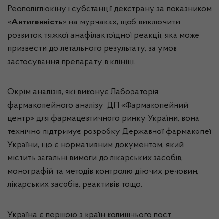
Реополіглюкіну і субстанції декстрану за показником
«
Антигенність
» на мурчаках, щоб виключити
розвиток тяжкої анафілактоїдної реакції, яка може
призвести до летального результату, за умов
застосування препарату в клініці.
Окрім аналізів, які виконує Лабораторія
фармакопейного аналізу ДП «Фармакопейний
центр» для фармацевтичного ринку України, вона
технічно підтримує розробку Державної фармакопеї
України, що є нормативним документом, який
містить загальні вимоги до лікарських засобів,
монографій та методів контролю діючих речовин,
лікарських засобів, реактивів тощо.
Україна є першою з країн колишнього пост