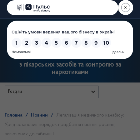
Пошук
Державна служба України
з лікарських засобів та контролю за
наркотиками
Розділи
Головна
/
Новини
/
Легалізація медичного канабісу:
Уряд встановив порядок придбання насіння рослин,
включених до таблиці I