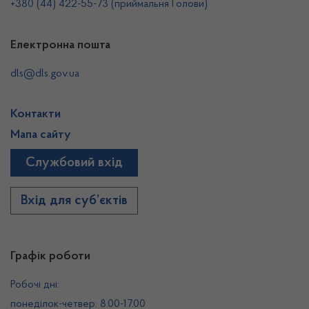
+380 (44) 422-55-73 (приймальня Голови)
Електронна пошта
dls@dls.gov.ua
Контакти
Мапа сайту
Службовий вхід
Вхід для суб’єктів
Графік роботи
Робочі дні:
понеділок-четвер: 8.00-17.00