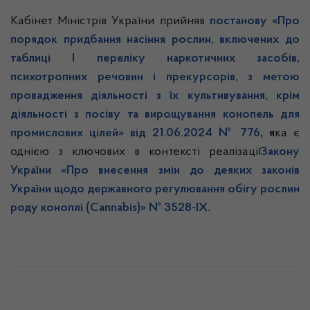
Кабінет Міністрів України прийняв
постанову «Про
порядок придбання насіння рослин, включених до
таблиці І переліку наркотичних засобів,
психотропних речовин і прекурсорів, з метою
провадження діяльності з їх культивування, крім
діяльності з посіву та вирощування конопель для
промислових цілей» від 21.06.2024 № 776
, я
ка є
однією з ключових в контексті реалізації
Закону
України «Про внесення змін до деяких законів
України щодо державного регулювання обігу рослин
роду коноплі (Cannabis)» № 3528-ІХ
.