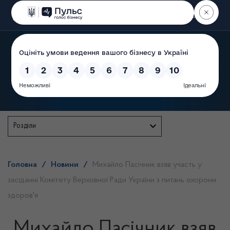
Пошук
Державна служба
Розділи
Головна
/
Новини
/
Михайло Пасічник взяв участь у
засіданні Комітету Верховної Ради України з питань охорони
здоров'я
Михайло Пасічник взяв