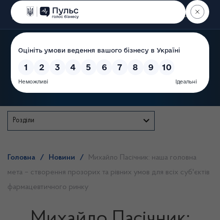
Пошук
Державна служба
Розділи
Головна
/
Новини
/
Михайло Пасічник: наша головна
мета – створення прозорих та рівних умов для всіх суб'єктів
фармацевтичного ринку
Михайло Пасічник: