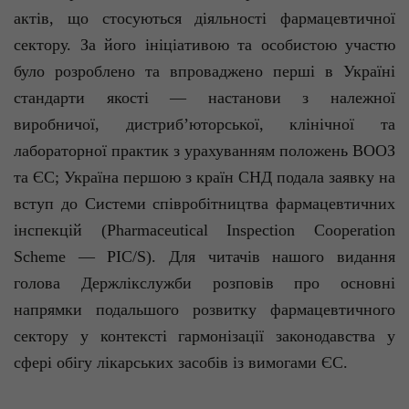
актів, що стосуються діяльності фармацевтичної
сектору. За його ініціативою та особистою участю
було розроблено та впроваджено перші в Україні
стандарти якості — настанови з належної
виробничої, дистриб’юторської, клінічної та
лабораторної практик з урахуванням положень ВООЗ
та ЄС; Україна першою з країн СНД подала заявку на
вступ до Системи співробітництва фармацевтичних
інспекцій (Pharmaceutical Inspection Cooperation
Scheme — PIC/S). Для читачів нашого видання
голова Держлікслужби розповів про основні
напрямки подальшого розвитку фармацевтичного
сектору у контексті гармонізації законодавства у
сфері обігу лікарських засобів із вимогами ЄС.