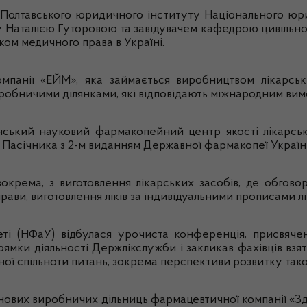
Полтавського
юридичного
інституту
Національного
юр
у
Наталією
Гуторовою
та
завідувачем
кафедрою
цивільно
ком
медичного
права в
Україні
.
омпанії
«ЕЙМ», яка
займається
виробництвом
лікарсь
робничими
ділянками
,
які
відповідають
міжнародним
вим
нський
науковий
фармакопейний
центр
якості
лікарсь
Пасічника
з 2-м
виданням
Д
ержавної
фармакопеї
Украї
зокрема
, з
виготовлення
лікарських
засобі
в
, де обгово
прави
,
виготовлення
ліків
за
індивідуальними
прописами
л
ті
(
НФаУ
)
відбулася
урочиста
конференція
,
присвяче
рямки
діяльності
Держлікслужби
і закликав
фахівців
взя
ної
спільноти
питань
,
зокрема
перспективи
розвитку
так
нових
виробничих
дільниць
фармацевтичної
компанії
«
Зд