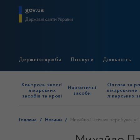
gov.ua
Державні сайти України
Держлікслужба
Послуги
Діяльність
Контроль якості
Оптова та ро
Наркотичні
лікарських
лікарськими 
засоби
засобів та крові
лікарських з
Головна
/
Новини
/
Михайло Пасічник перебував у П