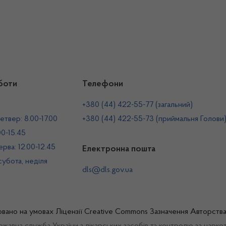
боти
Телефони
+380 (44) 422-55-77 (загальний)
етвер: 8.00-17.00
+380 (44) 422-55-73 (приймальня Голови
00-15.45
рва: 12.00-12.45
Електронна пошта
 субота, неділя
dls@dls.gov.ua
овано на умовах
Ліцензії Creative Commons Зазначення Авторств