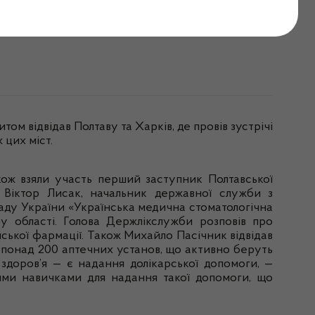
і та Харкові
зитом
відвідав
Полтаву та
Харків
, де
пров
ів
зустрічі
х
цих
міст
.
кож
взяли участь перший заступник
Полтавської
В
іктор
Лисак
, начальник
державної
служби
з
аду
України
«
Українська
медична
стоматологічна
ру
області
. Голова
Держлікслужби
розповів
про
нської
фармації
.
Також
Михайло
Пасічник
відвідав
понад
200
аптечних
установ
,
що
активно
беруть
здоров’я
— є
надання
долікарської
допомоги
, —
ими
навичками
для
надання
такої
допомоги
,
що