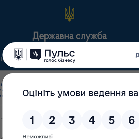
Державна служба
Нормативні документи
Для громадськості
П
Ліцензування
здрібна торгівля
Державний
виробництва лікарс
засобами, імпорт
нагляд
засобів, крові т
асобів (крім АФІ)
(контроль)
сертифікація
олтаві та Харкові