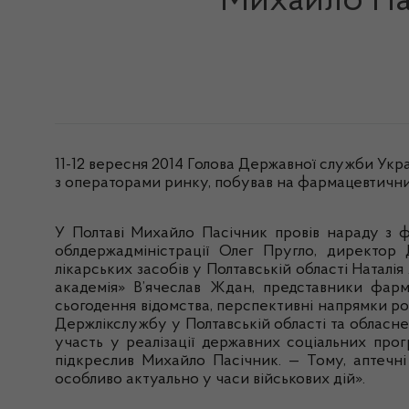
Михайло Пас
11-12
вересня
2014 Голова
Державної
служби
Укр
з операторами ринку,
побував
на
фармацевтичн
У
Полтаві
Михайло
Пасічник
провів
нараду
з
ф
облдержадміністрації
Олег
Пругло
, директор
лікарських
засобів
у
Полтавській
області
Наталія
академія
»
В’ячеслав
Ждан
,
представники
фарм
сьогодення
відомства
,
перспективні
напрямки
ро
Держлікслужбу
у
Полтавській
області
та
обласне
участь у
реалізації
державних
соц
іальних
прог
п
ідкреслив
Михайло
Пасічник
. — Тому,
аптечні
особливо актуально у
часи
військових
дій
».