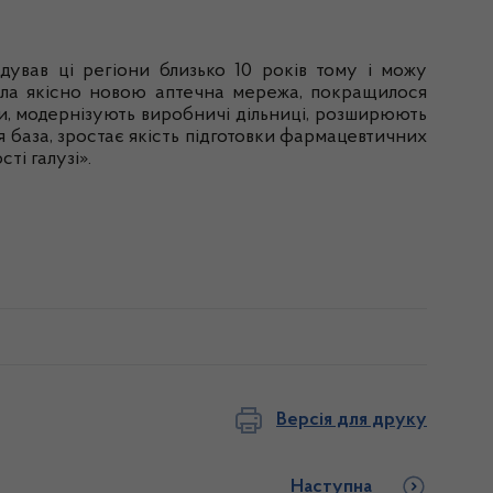
ідував
ці
регіони
близько
10
років
тому і
можу
ала
якісно
новою
аптечна
мережа,
покращилося
и
,
модернізують
виробничі
дільниці
,
розширюють
я
база,
зростає
якість
п
ідготовки
фармацевтичних
ості
галузі
».
Версія для друку
Наступна