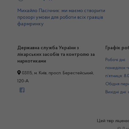
Михайло Пасічник: ми маємо створити
прозорі умови для роботи всіх гравців
фармринку
Державна служба України з
Графік ро
лікарських засобів та контролю за
Робочі дні:
наркотиками
понеділок-ч
03115, м. Київ, просп. Берестейський,
п’ятниця: 8.
120-А
Обідня пере
Вихідні дні:
Цей твір ліценз