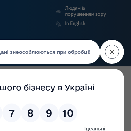
Людям із
порушенням зору
In English
Пошук
рес-центр
Контакти
Антикорупційний
ьких
Ринковий
Державні
портал
а
нагляд
реєстри
Держлікслужби