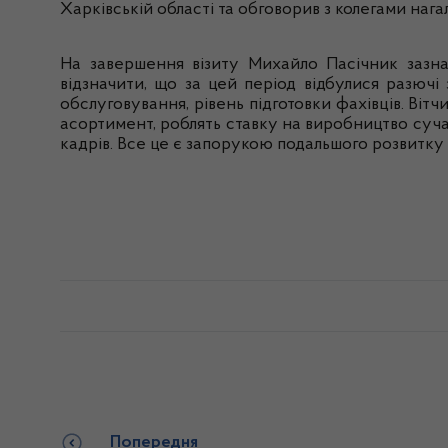
Харківській
області
та
обговорив з
колегами
нага
На
завершення
візиту
Михайло
Пасічник
зазн
відзначити
,
що
за
цей
період
відбулися
разючі
обслуговування
,
рівень
підготовки
фахівців
.
Вітч
асортимент
,
роблять
ставку на
виробництво
суч
кадрів
. Все
це
є
запорукою
подальшого
розвитку
Попередня