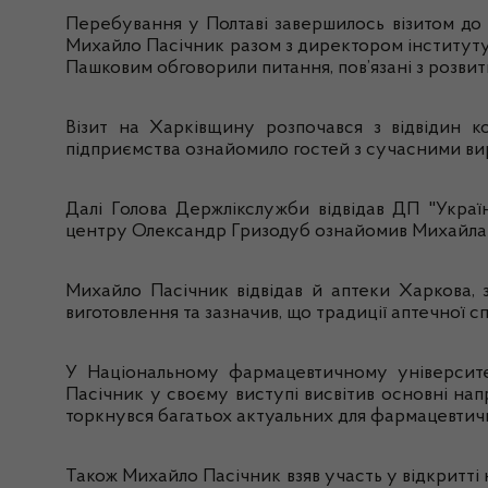
Перебування
у
Полтаві
завершилось
візитом
до
Михайло
Пасічник
разом з директором
інститут
Пашковим
обговорили
питання
,
пов’язані
з
розвит
Візит
на
Харківщину
розпочався
з
відвідин
к
п
ідприємства
ознайомило
гостей з
сучасними
ви
Далі
Голова
Держлікслужби
відвідав
ДП "
Украї
центру
Олександр
Гризодуб
ознайомив
Михайла
Михайло
Пасічник
відвідав
й аптеки
Харкова
,
виготовлення
та
зазначив
,
що
традиції
аптечної
с
У
Національному
фармацевтичному
університе
Пасічник
у
своєму
виступі
висвітив
основні
нап
торкнувся
багатьох
актуальних
для
фармацевтич
Також
Михайло
Пасічник
взяв участь у
відкритті