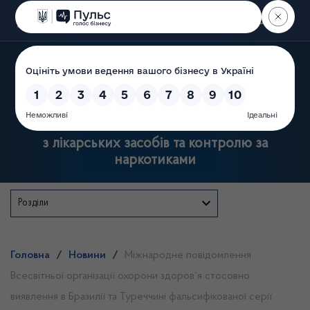
Пошук
Державна служба України
з лікарських засобів та контролю за
наркотиками
Розділи
Головна
/
Новини
/
Міжнародне повідомлення
Всесвітньої організації охорони здоров`я стосовно
виявлення в Бразилії та Туреччині фальсифікованої серії