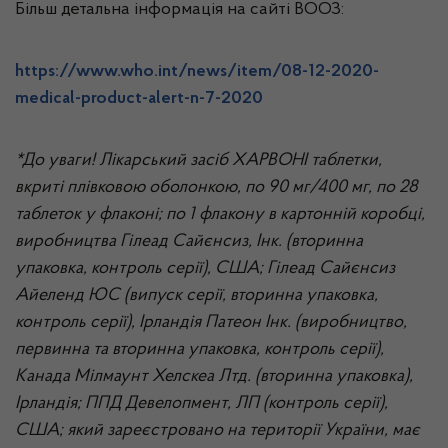
Більш детальна інформація на сайті ВООЗ:
https://www.who.int/news/item/08-12-2020-
medical-product-alert-n-7-2020
*До уваги! Лікарський засіб ХАРВОНІ таблетки,
вкриті плівковою оболонкою, по 90 мг/400 мг, по 28
таблеток у флаконі; по 1 флакону в картонній коробці,
виробництва Гілеад Сайєнсиз, Інк. (вторинна
упаковка, контроль серії), США; Гілеад Сайєнсиз
Айеленд ЮС (випуск серії, вторинна упаковка,
контроль серії), Ірландія Патеон Інк. (виробництво,
первинна та вторинна упаковка, контроль серії),
Канада Мілмаунт Хелскеа Лтд. (вторинна упаковка),
Ірландія; ППД Девелопмент, ЛП (контроль серії),
США; який зареєстровано на території України, має