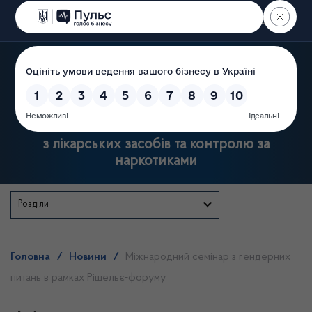
Пошук
Державна служба України
з лікарських засобів та контролю за
наркотиками
Розділи
Головна
/
Новини
/
Міжнародний семінар з гендерних
питань в рамках Рішельє-форуму