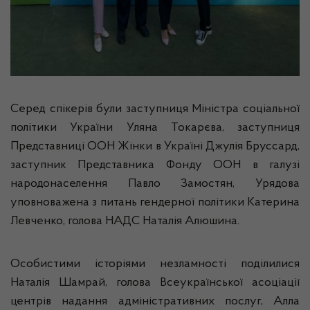
Серед спікерів були заступниця Міністра соціальної
політики України Уляна Токарєва, заступниця
Представниці ООН Жінки в Україні Джулія Бруссард,
заступник Представника Фонду ООН в галузі
народонаселення Павло Замостян, Урядова
уповноважена з питань гендерної політики Катерина
Левченко, голова НАДС Наталія Алюшина.
Особистими історіями незламності поділилися
Наталія Шамрай, голова Всеукраїнської асоціації
центрів надання адміністративних послуг, Алла