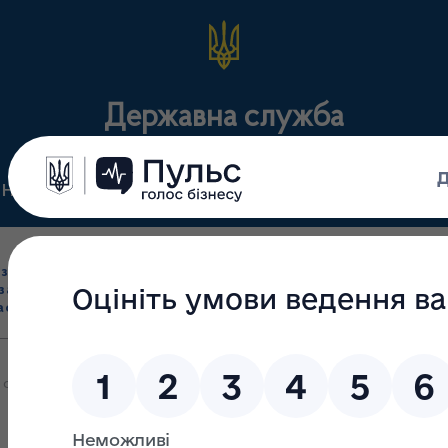
Державна служба
Нормативні документи
Для громадськості
П
Ліцензування
здрібна торгівля
Державний
виробництва лікарс
засобами, імпорт
нагляд
засобів, крові т
асобів (крім АФІ)
(контроль)
сертифікація
 співбесіди з претендентами на посаду Голови Державної служби 