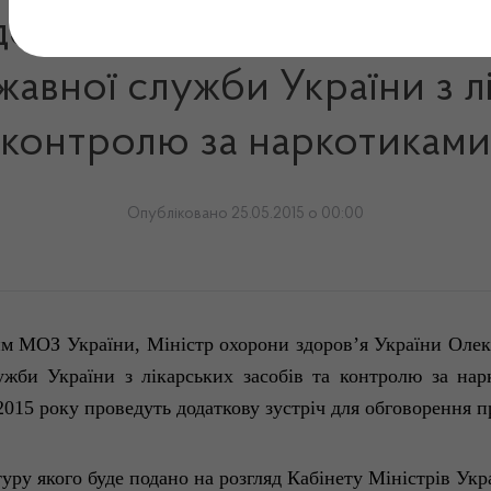
оров’я провів співбесіди
авної служби України з лі
контролю за наркотиками
Опубліковано 25.05.2015 о 00:00
им
МОЗ
України
,
Міністр
охорони
здоров’я
України
Олек
ужби
України
з
лікарських
засобів
та контролю за нар
015 року
проведуть
додаткову
зустріч
для
обговорення
п
туру
якого
буде подано на
розгляд
Кабінету
Міністрів
Укр