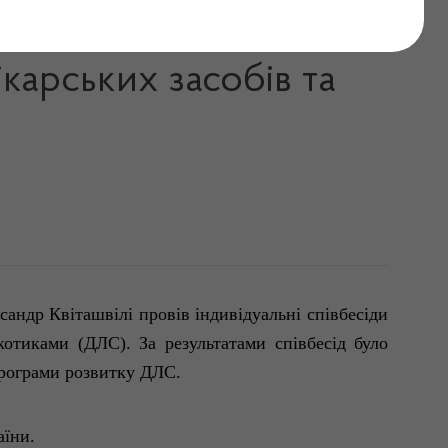
 з претендентами на
карських засобів та
сандр
Квіташвілі
провів
індивідуальні
співбесіди
котиками (ДЛС). За результатами
співбесід
було
рограми
розвитку
ДЛС.
аїни
.