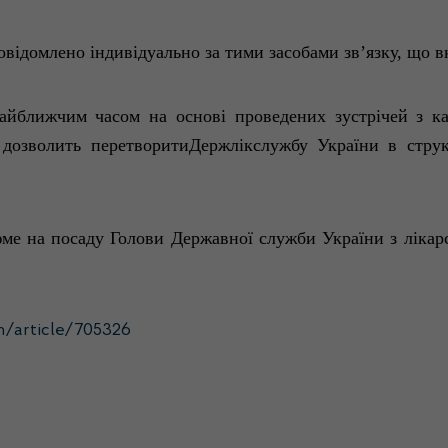
овідомлено
індивідуально
за
тими
засобами
зв’язку
,
що
в
айближчим
часом на
основі
проведених
зустрічей
з ка
дозволить
перетворитиДержлікслужбу
України
в стру
ме на посаду
Голови
Д
ержавної
служби
України
з
лікар
h/article/705326