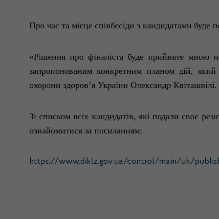
Про час та
м
ісце
співбесіди
з кандидатами буде
п
«
Рішення
про
фіналіста
буде
прийняте
мною
н
запропонованим
конкретним
планом
дій
,
який
охорони
здоров’я
України
Олександр
К
віташвілі
.
Зі
списком
всіх
кандидатів
,
які
подали
своє
резю
ознайомитися
за
посиланням
:
https://www.diklz.gov.ua/control/main/uk/publis