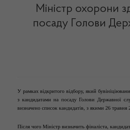
Міністр охорони зд
посаду Голови Держ
У рамках
відкритого
відбору
,
який
бувініціюван
з кандидатами на посаду
Голови
Д
ержавної
сл
визначено
список
кандидатів
, з
якими
26
травня
2
П
ісля
чого
Міністр
визначить
фіналіста
, кандида