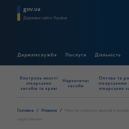
gov.ua
Державні сайти України
Держлікслужба
Послуги
Діяльність
Контроль якості
Оптова та ро
Наркотичні
лікарських
лікарськими 
засоби
засобів та крові
лікарських з
Головна
/
Новини
/
Міністр охорони здоров’я провів
наркотиками