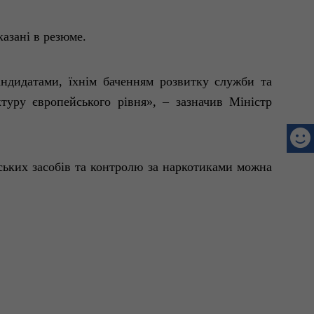
казані
в резюме.
ндидатами,
їхнім
баченням
розвитку
служби
та
ктуру
європейського
рівня
», –
зазначив
Міністр
ських
засобів
та контролю за наркотиками
можна