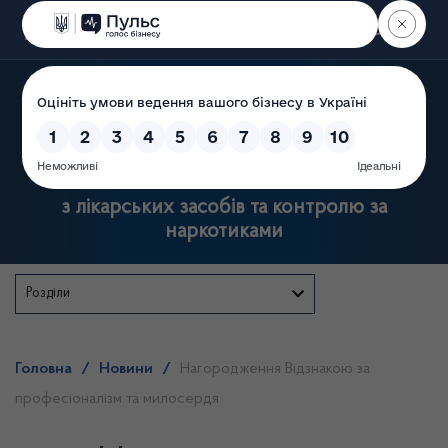
Пошук
Державна служба України
з лікарських засобів та контролю за
наркотиками
Розділи
Головна
/
Новини
/
Нагородження Відзнакою за
професіоналізм та милосердя