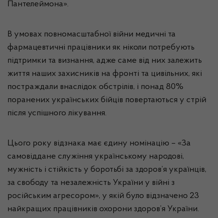
Пантелеймона».
В умовах повномасштабної війни медичні та
фармацевтичні працівники як ніколи потребують
підтримки та визнання, адже саме від них залежить
життя наших захисників на фронті та цивільних, які
постраждали внаслідок обстрілів, і понад 80%
поранених українських бійців повертаються у стрій
після успішного лікування.
Цього року відзнака має єдину номінацію – «За
самовіддане служіння українському народові,
мужність і стійкість у боротьбі за здоров’я українців,
за свободу та незалежність України у війні з
російським агресором», у якій було відзначено 23
найкращих працівників охорони здоров’я України.