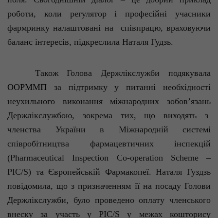
роботи, коли регулятор і професійні учасники
фармринку
налаштовані на
співпрацю, враховуючи
баланс інтересів, підкреслила Наталя
Гудзь
.
Також Голова Держлікслужби подякувала
ООРММП
за підтримку у питанні необхідності
неухильного виконання міжнародних зобов’язань
Держлікслужбою
, зокрема тих, що виходять з
членства України в Міжнародній системі
співробітництва фармацевтичних інспекцій
(
Pharmaceutical
Inspection
Co-
operation
Scheme
–
PIC/S) та Європейській Фармакопеї. Наталя
Гуздзь
повідомила, що з призначенням її на посаду Голови
Держлікслужби, було проведено оплату членського
внеску за участь у PIC/S у межах кошторису