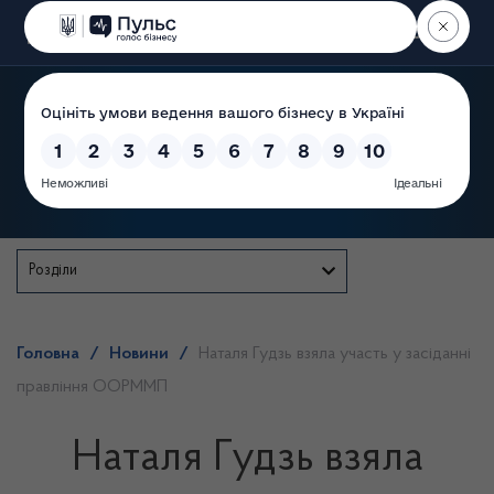
Пошук
Державна служба
Розділи
Головна
/
Новини
/
Наталя Гудзь взяла участь у засіданні
правління ООРММП
Наталя Гудзь взяла