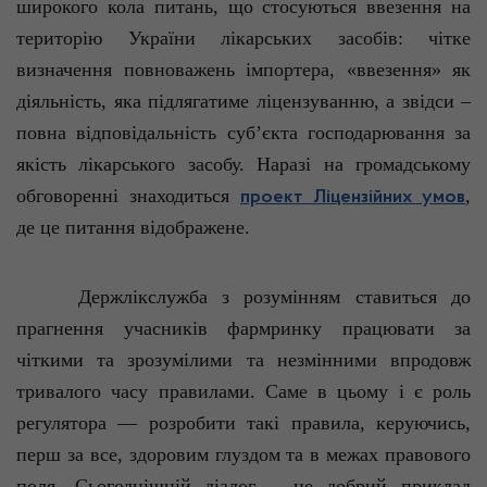
широкого кола питань, що стосуються ввезення на
територію України лікарських засобів: чітке
визначення повноважень імпортера, «ввезення» як
діяльність, яка підлягатиме ліцензуванню, а звідси –
повна відповідальність суб’єкта господарювання за
якість лікарського засобу. Наразі на громадському
обговоренні знаходиться
,
проект Ліцензійних умов
де це питання відображене.
Держлікслужба з розумінням ставиться до
прагнення учасників
фармринку
працювати за
чіткими та зрозумілими та незмінними впродовж
тривалого часу правилами. Саме в цьому і є роль
регулятора — розробити такі правила, керуючись,
перш за все, здоровим глуздом та в межах правового
поля. Сьогоднішній діалог – це добрий приклад