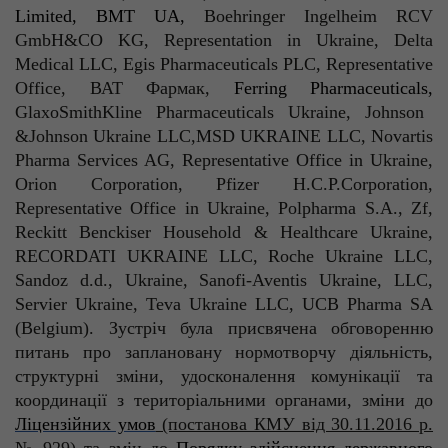
Limited
,
BMT
UA
,
Boehringer
Ingelheim
RCV
GmbH&CO
KG,
Representation
in
Ukraine
,
Delta
Medical
LLC
,
Egis
Pharmaceuticals
PLC,
Representative
Office, ВАТ
Фармак
,
Ferring
Pharmaceuticals
,
GlaxoSmithKline
Pharmaceuticals
Ukraine
,
Johnson
&
Johnson
Ukraine
LLC,MSD UKRAINE LLC,
Novartis
Pharma
Services
AG,
Representative
Office
in
Ukraine
,
Orion
Corporation
,
Pfizer
H.C.P.Corporation
,
Representative
Office
in
Ukraine
,
Polpharma
S.A.,
Zf
,
Reckitt
Benckiser
Household
&
Healthcare
Ukraine
,
RECORDATI UKRAINE LLC,
Roche
Ukraine
LLC,
Sandoz
d.d
.,
Ukraine
,
Sanofi-Aventis
Ukraine
, LLC,
Servier
Ukraine
,
Teva
Ukraine
LLC
, UCB
Pharma
SA
(
Belgium
)
. Зустріч була присвячена обговоренню
питань про заплановану нормотворчу діяльність,
структурні зміни, удосконалення комунікації та
координації з територіальними органами, зміни до
Ліцензійних умов
(постанова КМУ від 30.11.2016 р.