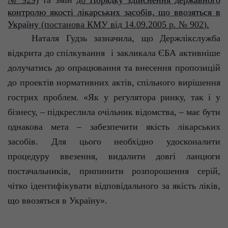
№ 929)
та змін
до
Порядку здійснення державного
контролю якості лікарських засобів, що ввозяться в
Україну
(постанова КМУ від 14.09.2005 р. № 902
).
Наталя
Гудзь
зазначила, що Держлікслужба
відкрита до спілкування
і закликала ЄБА активніше
долучатись до опрацювання та внесення пропозицій
до проектів нормативних актів, спільного вирішення
гострих проблем. «
Як у регулятора ринку, так і у
бізнесу, – підкреслила очільник відомства, – має бути
однакова мета – забезпечити якість лікарських
засобів. Для цього необхідно удосконалити
процедуру ввезення, видалити довгі ланцюги
постачальників, припинити розпорошення серій,
чітко ідентифікувати відповідального за якість ліків,
що ввозяться в Україну».