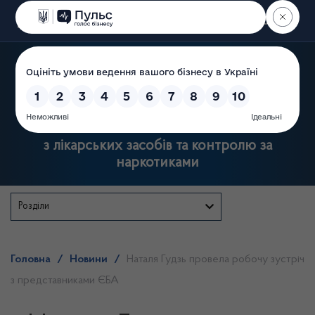
Пошук
Державна служба України
з лікарських засобів та контролю за
наркотиками
Розділи
Головна
/
Новини
/
Наталя Гудзь провела робочу зустріч
з представниками ЄБА