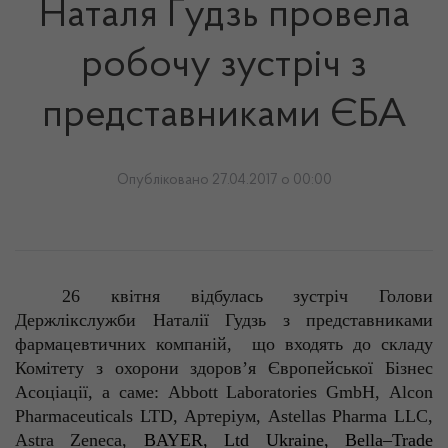
Наталя Гудзь провела
робочу зустріч з
представниками ЄБА
Опубліковано 27.04.2017 о 00:00
26 квітня відбулась зустріч Голови
Держлікслужби
Наталії
Гудзь
з представниками
фармацевтичних компаній,
що
входять до складу
Комітету з охорони здоров’я Європейської Бізнес
Асоціації, а саме:
A
bbott
Laboratories
GmbH
,
Alcon
Pharmaceuticals
LTD
,
Артеріум
,
Astellas
Pharma
LLC,
Astra
Zeneca
,
BAYER
,
Ltd
Ukraine
,
Bella
–
Trade