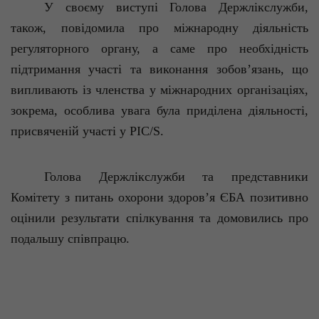
У своєму виступі Голова
Держлікслужби
,
також, повідомила про міжнародну діяльність
регуляторного органу, а саме про необхідність
підтримання участі та виконання зобов’язань, що
випливають із членства у міжнародних організаціях,
зокрема, особлива увага була приділена діяльності,
присвяченій участі у
PI
С/
S
.
Голова
Держлікслужби
та представники
Комітету з питань охорони здоров’я ЄБА позитивно
оцінили результати спілкування та домовились
про
подальшу співпрацю.