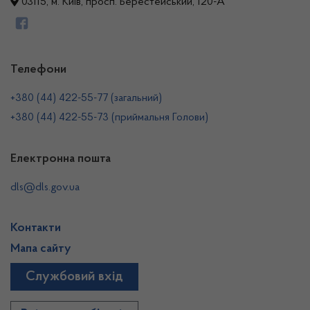
03115, м. Київ, просп. Берестейський, 120-А
Телефони
+380 (44) 422-55-77 (загальний)
+380 (44) 422-55-73 (приймальня Голови)
Електронна пошта
dls@dls.gov.ua
Контакти
Мапа сайту
Службовий вхід