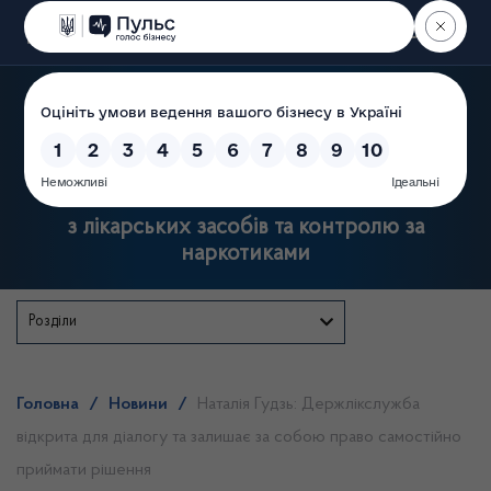
Пошук
Державна служба України
з лікарських засобів та контролю за
наркотиками
Розділи
Головна
/
Новини
/
Наталія Гудзь: Держлікслужба
відкрита для діалогу та залишає за собою право самостійно
приймати рішення