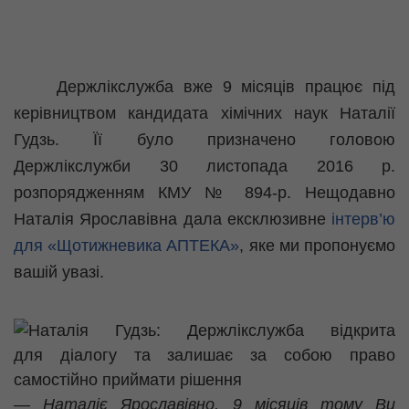
Держлікслужба вже 9 місяців працює під
керівництвом кандидата хімічних наук
Наталії
Гудзь
. Її було призначено головою
Держлікслужби 30 листопада 2016 р.
розпорядженням КМУ № 894-р.
Нещодавно
Наталія Ярославівна дала ексклюзивне
інтерв’ю
для «Щотижневика АПТЕКА»
, яке ми пропонуємо
вашій увазі.
— Наталіє Ярославівно, 9 місяців тому Ви