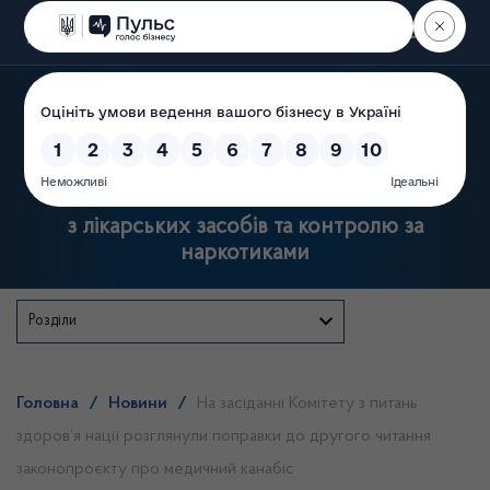
Пошук
Державна служба України
з лікарських засобів та контролю за
наркотиками
Розділи
Головна
/
Новини
/
На засіданні Комітету з питань
здоров’я нації розглянули поправки до другого читання
законопроєкту про медичний канабіс