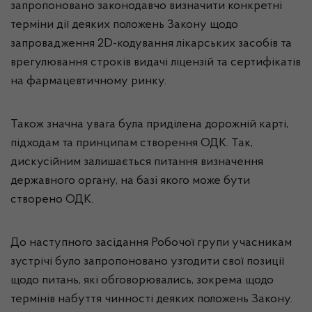
запропоновано законодавчо визначити конкретні
терміни дії деяких положень Закону щодо
запровадження 2D-кодування лікарських засобів та
врегулювання строків видачі ліцензій та сертифікатів
на фармацевтичному ринку.
Також значна увага була приділена дорожній карті,
підходам та принципам створення ОДК. Так,
дискусійним залишається питання визначення
державного органу, на базі якого може бути
створено ОДК.
До наступного засідання Робочої групи учасникам
зустрічі було запропоновано узгодити свої позиції
щодо питань, які обговорювались, зокрема щодо
термінів набуття чинності деяких положень Закону.