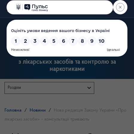
Пошук
Державна служба України
з лікарських засобів та контролю за
наркотиками
Розділи
Головна
/
Новини
/
Нова редакція Закону України «Про
лікарські засоби» – консультації тривають