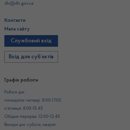
dls@dls.gov.ua
Контакти
Мапа сайту
Службовий вхід
Вхід для суб’єктів
Графік роботи
Робочі дні:
понеділок-четвер: 8.00-17.00
п’ятниця: 8.00-15.45
Обідня перерва: 12.00-12.45
Вихідні дні: субота, неділя