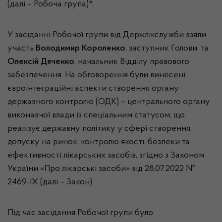
(далі – Робоча група)*.
У засіданні Робочої групи від Держлікслужби взяли
участь
Володимир Короленко
, заступник Голови, та
Олексій Дяченко
, начальник Відділу правового
забезпечення. На обговорення були винесені
євроінтеграційні аспекти створення органу
державного контролю (ОДК) – центрального органу
виконавчої влади із спеціальним статусом, що
реалізує державну політику у сфері створення,
допуску на ринок, контролю якості, безпеки та
ефективності лікарських засобів, згідно з Законом
України «Про лікарські засоби» від 28.07.2022 №
2469-IX (далі – Закон).
Під час засідання Робочої групи було