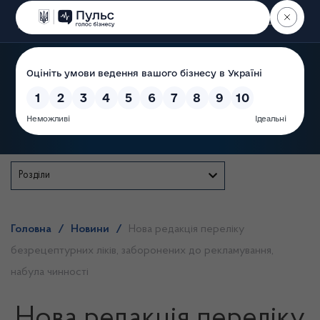
Пошук
Державна служба
Розділи
Головна
/
Новини
/
Нова редакція переліку
безрецептурних ліків, заборонених до рекламування,
набула чинності
Нова редакція переліку