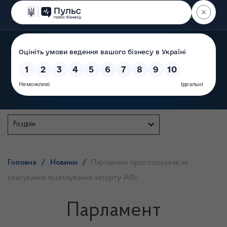
Пошук
Державна служба
Розділи
Головна
/
Новини
/
Парламент проголосував за
скасування ліцензування імпорту АФІ
Парламент