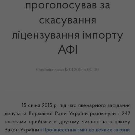
проголосував за
скасування
ліцензування імпорту
АФІ
Опубліковано 15.01.2015 о 00:00
15
січня
2015 р.
під
час пленарного
засідання
депутати
Верховно
ї
Р
ади
України
розглянули
і 247
голосами
прийняли
в другому
читанні
та в
цілому
Закон
України
«Про
внесення
змін
до
деяких
законів