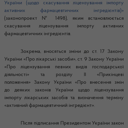
України
(
щодо
скасування
ліцензування
імпорту
активних
фармацевтичних
інгредієнтів
)»
(законопроект № 1498),
яким
встановлюється
скасування
ліцензування
імпорту
активних
фармацевтичних
інгредієнтів
.
Зокрема
,
вносяться
зміни
до ст. 17 Закону
України
«Про
лікарські
засоби
», ст. 9 Закону
України
«Про
ліцензування
певних
видів
господарської
діяльності
» та
розділу
ІІ «
Прикінцеві
положення
» Закону
України
«Про
внесення
змін
до
деяких
законів
України
щодо
ліцензування
імпорту
лікарських
засобів
та
визначення
терміну
«
активний
фармацевтичний
інгредієнт
».
Після
підписання
Президентом
України
закон