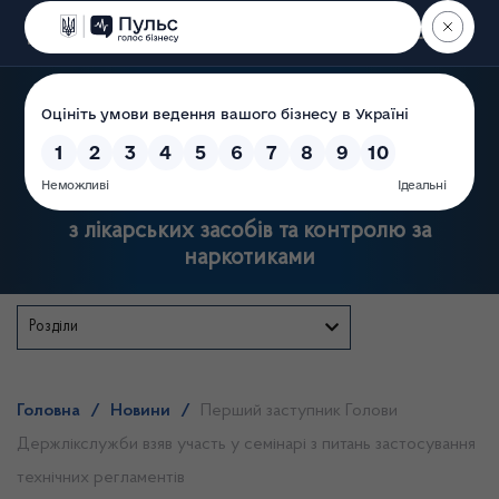
Пошук
Державна служба України
з лікарських засобів та контролю за
наркотиками
Розділи
Головна
/
Новини
/
Перший заступник Голови
Держлікслужби взяв участь у семінарі з питань застосування
технічних регламентів