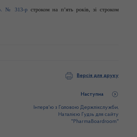
р. № 313-р
строком на п’ять років, зі строком
Версія для друку
Наступна
Інтерв'ю з Головою Держлікслужби,
Наталією Гудзь для сайту
"PharmaBoardroom"