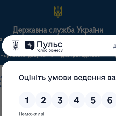
Державна служба України
з лікарських засобів та контролю за наркотикам
Нормативні документи
Для громадськості
П
Ліцензування
здрібна торгівля
Державний
виробництва лікарс
засобами, імпорт
нагляд
засобів, крові т
асобів (крім АФІ)
(контроль)
сертифікація
ікслужби Владислав Цілина приступив до виконання посадових о