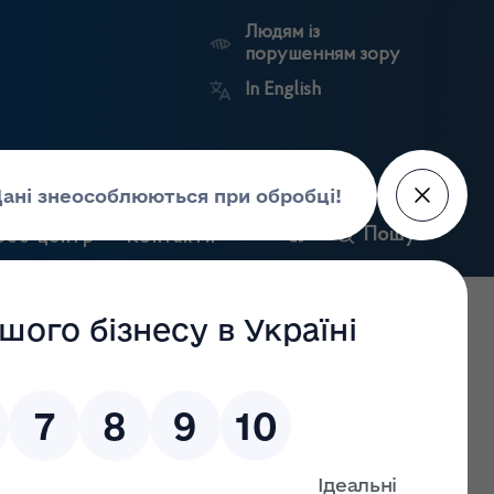
Людям із
порушенням зору
In English
и
Пошук
рес-центр
Контакти
Антикорупційний
ьких
Ринковий
Державні
портал
а
нагляд
реєстри
Держлікслужби
бов'язків