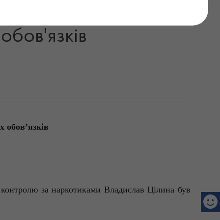
Владислав Цілина
обов'язків
 обов’язків
а контролю за наркотиками Владислав Цілина був