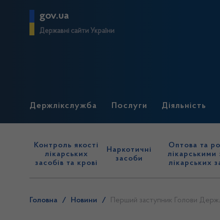
gov.ua
Державні сайти України
Держлікслужба
Послуги
Діяльність
Контроль якості
Оптова та ро
Наркотичні
лікарських
лікарськими 
засоби
засобів та крові
лікарських з
Головна
/
Новини
/
Перший заступник Голови Держл