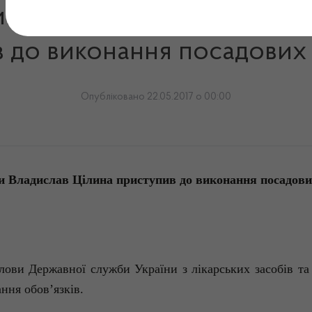
к Голови Держлікслужби 
 до виконання посадових 
Опубліковано 22.05.2017 о 00:00
 Владислав Цілина приступив до виконання посадових
лови Державної служби України з лікарських засобів т
ння обов’язків.