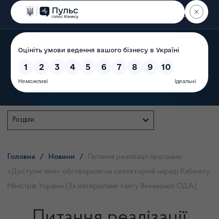
Пошук
Державна служба
Розділи
Головна
/
Новини
/
Питання реалізації програми
«Доступні ліки» обговорили на селекторній нараді Кабінету
Міністрів України (За матеріалами сайту Вінницької ОДА)
Питання реалізації