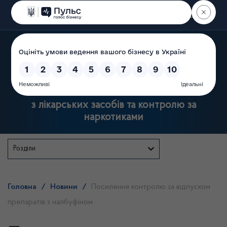
Пошук
Державна служба України
з лікарських засобів та контролю за
наркотиками
Розділи
Головна
/
Новини
/
Посилення контролю за відпуском
препаратів з налбуфіном