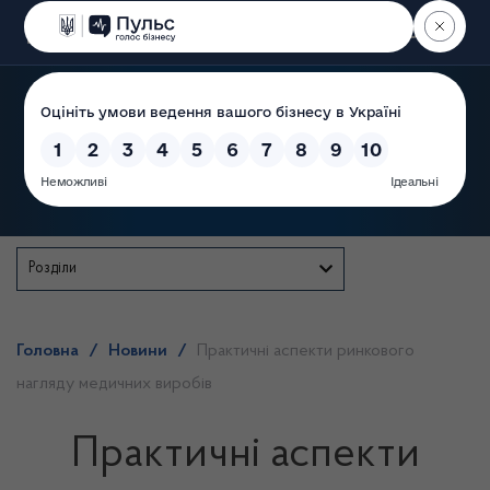
Пошук
Державна служба
Розділи
Головна
/
Новини
/
Практичні аспекти ринкового
нагляду медичних виробів
Практичні аспекти