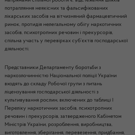
напрямами спільної роботи є: відстеження шляхів
потрапляння неякісних та фальсифікованих
лікарських засобів на вітчизняний фармацевтичний
ринок, протидія нелегальному обігу наркотичних
засобів, психотропних речовин і прекурсорів,
спільна участь у перевірках суб’єктів господарської
діяльності.
Представники Департаменту боротьби з
наркозлочинністю Національної поліції України
входять до складу Робочої групи з питань
ліцензування господарської діяльності з
культивування рослин, включених до таблиці I
Переліку наркотичних засобів, психотропних
речовин і прекурсорів, затвердженого Кабінетом
Міністрів України, розроблення, виробництва,
виготовлення, зберігання, перевезення, придбання,