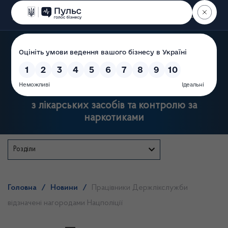
Пошук
Державна служба України
з лікарських засобів та контролю за
наркотиками
Розділи
Головна
/
Новини
/
Працівники Держлікслужби
відзначені нагородами Нацполіції