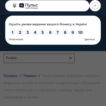
Пошук
Державна служба
Розділи
Головна
/
Новини
/
Представники Державної служби з
лікарських засобів та контролю за наркотиками у Донецькій
області взяли участь у проведені семінару-наради для
підприємців м. Бахмут