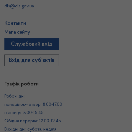
dls@dls.gov.ua
Контакти
Мапа сайту
Службовий вхід
Вхід для суб’єктів
Графік роботи
Робочі дні:
понеділок-четвер: 8.00-17.00
п’ятниця: 8.00-15.45
Обідня перерва: 12.00-12.45
Вихідні дні: субота, неділя