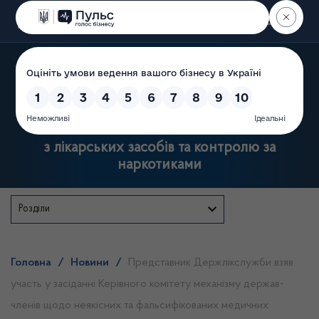
Пошук
Державна служба України
з лікарських засобів та контролю за
наркотиками
Розділи
Головна
/
Новини
/
Представник Держлікслужби взяв
участь у засіданні Керівного комітету механізму держав-
членів щодо неякісних та фальсифікованих медичних