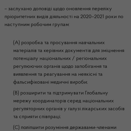
– заслухано доповіді щодо оновлення переліку
пріоритетних видів діяльності на 2020–2021 роки по
наступним робочим групам:
(А) розробка та просування навчальних
матеріалів та керівних документів для зміцнення
потенціалу національних / регіональних
регулюючих органів щодо запобігання та
виявлення та реагування на неякісні та
фальсифіковані медичні вироби;
(B) розширити та підтримувати Глобальну
мережу координаторів серед національних
регуляторних органів у галузі лікарських засобів
та сприяти співпраці;
(C) поліпшити розуміння державами-членами