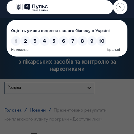
Пошук
Державна служба України
з лікарських засобів та контролю за
наркотиками
Розділи
Головна
/
Новини
/
Презентовано результати
комплексного аудиту програми «Доступні ліки»