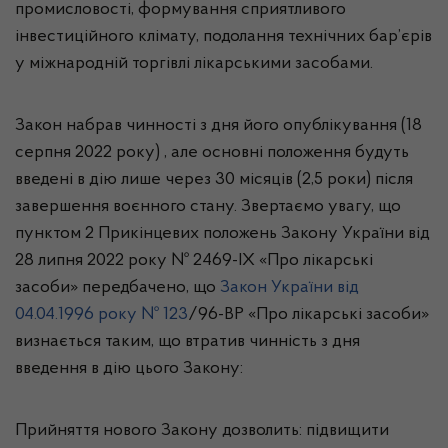
промисловості, формування сприятливого
інвестиційного клімату, подолання технічних бар’єрів
у міжнародній торгівлі лікарськими засобами.
Закон набрав чинності з дня його опублікування (18
серпня 2022 року)
, але основні положення будуть
введені в дію лише через 30 місяців (2,5 роки) після
завершення воєнного стану.
Звертаємо увагу, що
пунктом 2 Прикінцевих положень Закону України від
28 липня 2022 року № 2469-ІХ «Про лікарські
засоби» передбачено, що
Закон України від
04.04.1996 року № 123
/96-ВР «Про лікарські засоби»
визнається таким, що втратив чинність з дня
введення в дію цього Закону:
Прийняття нового Закону дозволить: підвищити