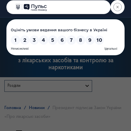
Пошук
Державна служба України
з лікарських засобів та контролю за
наркотиками
Розділи
Головна
/
Новини
/
Президент підписав Закон України
«Про лікарські засоби»